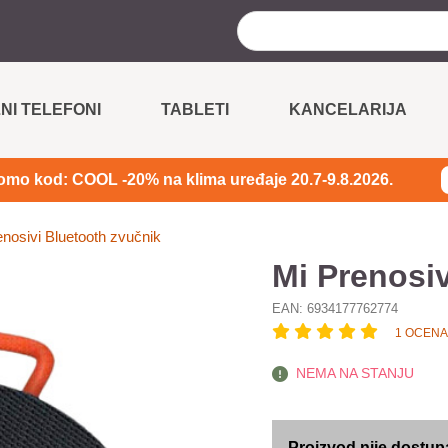
NI TELEFONI
TABLETI
KANCELARIJA
omo kod: COOL -20% na klima uređaje 20.7-9.8.2026.
nosivi Bluetooth zvučnik
Mi Prenosiv
EAN:
6934177762774
1 OCENA
NEMA NA STANJU
Proizvod nije dostup