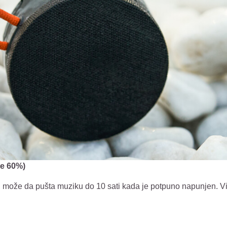
me 60%)
može da pušta muziku do 10 sati kada je potpuno napunjen. Više