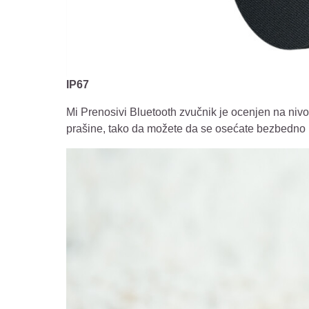
IP67
Mi Prenosivi Bluetooth zvučnik je ocenjen na nivo
prašine, tako da možete da se osećate bezbedno 