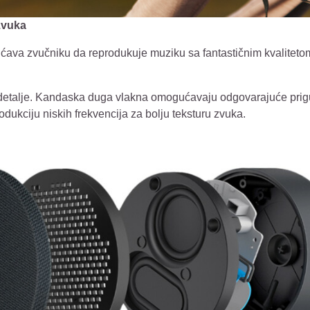
 zvuka
ućava zvučniku da reprodukuje muziku sa fantastičnim kvalite
e detalje. Kandaska duga vlakna omogućavaju odgovarajuće prigu
dukciju niskih frekvencija za bolju teksturu zvuka.