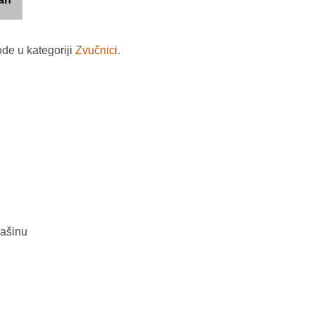
ode u kategoriji
Zvučnici
.
rašinu