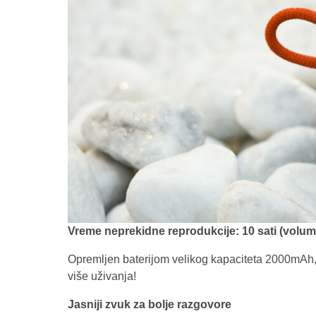
Vreme neprekidne reprodukcije: 10 sati (volu
Opremljen baterijom velikog kapaciteta 2000mAh, 
više uživanja!
Jasniji zvuk za bolje razgovore