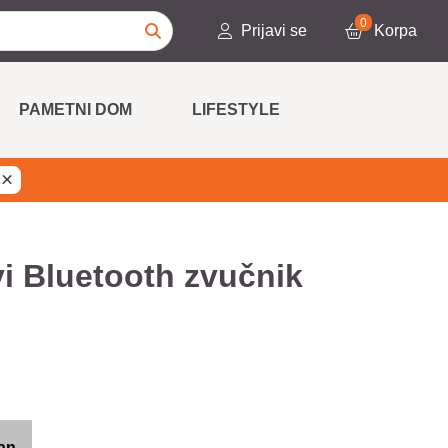
0
Prijavi se
Korpa
PAMETNI DOM
LIFESTYLE
×
i Bluetooth zvučnik
an