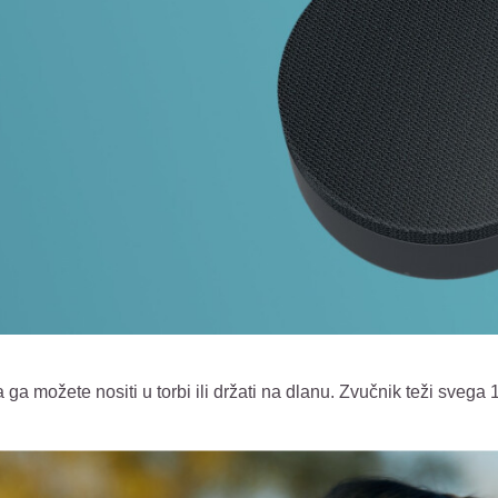
 ga možete nositi u torbi ili držati na dlanu. Zvučnik teži svega