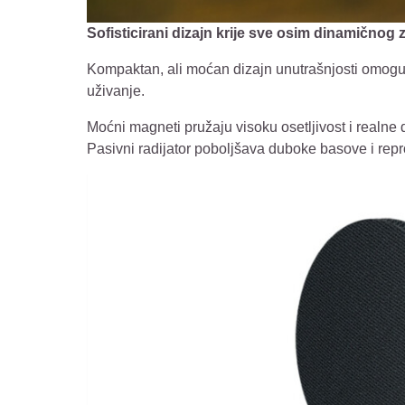
Sofisticirani dizajn krije sve osim dinamičnog
Kompaktan, ali moćan dizajn unutrašnjosti omog
uživanje.
Moćni magneti pružaju visoku osetljivost i realn
Pasivni radijator poboljšava duboke basove i repro