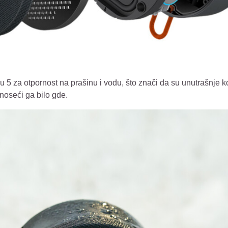
u 5 za otpornost na prašinu i vodu, što znači da su unutrašnje k
noseći ga bilo gde.