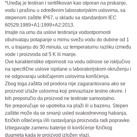
*Uređaj je testiran i sertifikovan kao otporan na prskanje,
vodu i prašinu u određenim laboratorijskim uslovima, sa
stepenom zaštite IP67, u skladu sa standardom IEC
60529:1989+A1:1999+A2:2013.
Imajte na umu da uslovi testiranja vodootpornosti
obuhvataju potapanje u mirnu svežu vodu do dubine od 1
m, u trajanju do 30 minuta, uz temperaturnu razliku između
vode i proizvoda od 5 K ili manje.
Ove karakteristike otpornosti na vodu odnose se isključivo
na specifične uslove ispitane u laboratorijskom okruženju i
ne odgovaraju uobičajenim uslovima korišćenja.
Zbog toga zaštita od prodora nije zagarantovana ako se
proizvod izlaže uslovima koji prevazilaze testne okvire. I
bih preporučio da proizvod ne testirate samostalno.
Ne preporučuje se upotreba na plaži ili u bazenu. Stepen
zaštite može da se smanji usled svakodnevnog habanja,
fizičkih oštećenja i/ili rastavljanja proizvoda radi popravke.
Izbegavajte zamenu baterije ili korišćenje fizičkog
dugmeta kada je proizvod izložen vlazi.