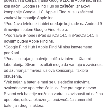
povezan sa kompanijama Google LLC ili Apple Inc. ni na
koji način. Google i Find Hub su zaštićeni znakovi
kompanije Google LLC. Apple i Find Mi su zaštićeni
znakovi kompanije Apple Inc.
*Podržava telefone i tablet uređaje koji rade na Android 9
ili novijem putem Google Find Hub-a.
*Podržava iPhone i iPad sa iOS 14.5 ili iPadOS 14.5 ili
novijim putem Apple Find Mi.
*Google Find Hub i Apple Find Mi nisu istovremeno
podržani.
*Podaci o trajanju baterije potiču iz internih Xiaomi
laboratorija. Stvarni rezultati mogu da variraju u zavisnosti
od ažuriranja firmvera, uslova korišćenja i faktora
okruženja.
*Vek trajanja baterije meri se u sledećim uslovima
svakodnevne upotrebe: četiri zvučne pretrage dnevno.
Stvarni vek baterije može da varira u zavisnosti od načina
upotrebe, uslova okruženja, proizvođača zamenskih
baterija i drugih faktora.