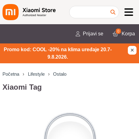
0
Prijavi se
Korpa
×
Promo kod: COOL -20% na klima uređaje 20.7-
9.8.2026.
Početna
Lifestyle
Ostalo
Xiaomi Tag