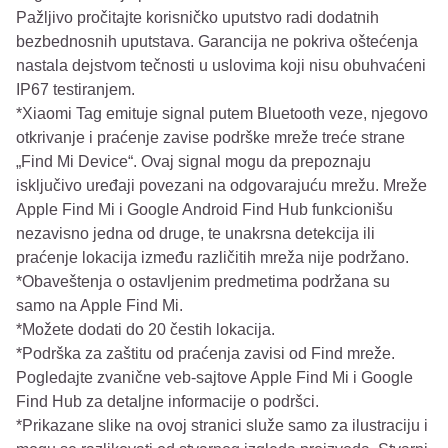
Pažljivo pročitajte korisničko uputstvo radi dodatnih
bezbednosnih uputstava. Garancija ne pokriva oštećenja
nastala dejstvom tečnosti u uslovima koji nisu obuhvaćeni
IP67 testiranjem.
*Xiaomi Tag emituje signal putem Bluetooth veze, njegovo
otkrivanje i praćenje zavise podrške mreže treće strane
„Find Mi Device“. Ovaj signal mogu da prepoznaju
isključivo uređaji povezani na odgovarajuću mrežu. Mreže
Apple Find Mi i Google Android Find Hub funkcionišu
nezavisno jedna od druge, te unakrsna detekcija ili
praćenje lokacija između različitih mreža nije podržano.
*Obaveštenja o ostavljenim predmetima podržana su
samo na Apple Find Mi.
*Možete dodati do 20 čestih lokacija.
*Podrška za zaštitu od praćenja zavisi od Find mreže.
Pogledajte zvanične veb-sajtove Apple Find Mi i Google
Find Hub za detaljne informacije o podršci.
*Prikazane slike na ovoj stranici služe samo za ilustraciju i