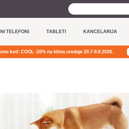
NI TELEFONI
TABLETI
KANCELARIJA
omo kod: COOL -20% na klima uređaje 20.7-9.8.2026.