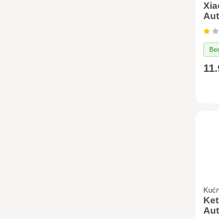
Xia
Au
hra
Bes
11
Kućn
Ket
Au