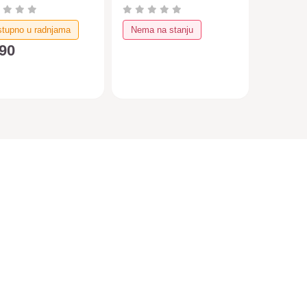
nilicu 2
hranilicu
tupno u radnjama
Nema na stanju
390