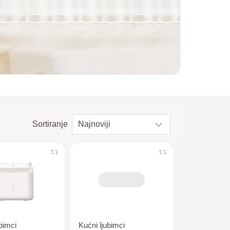
Sortiranje
bimci
Kućni ljubimci