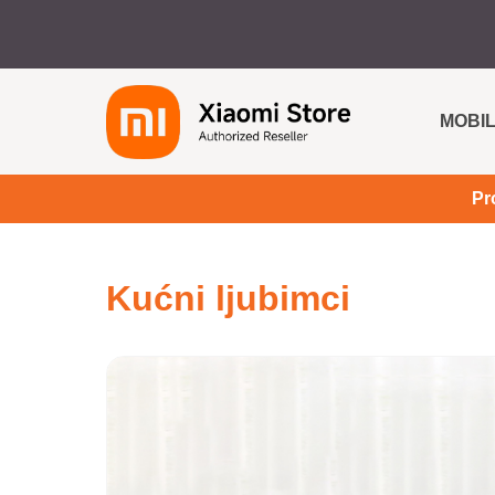
MOBIL
Pr
Kućni ljubimci