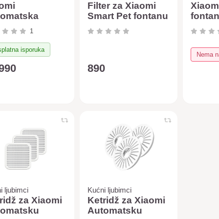
omi
Filter za Xiaomi
Xiaom
tomatska
Smart Pet fontanu
fontan
nilica 2
1
platna isporuka
Nema na
.990
890
i ljubimci
Kućni ljubimci
ridž za Xiaomi
Ketridž za Xiaomi
tomatsku
Automatsku