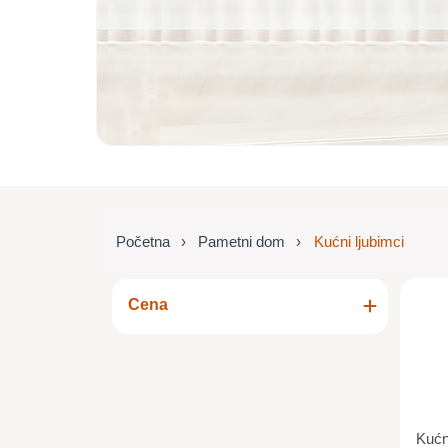
Početna
Pametni dom
Kućni ljubimci
Cena
Kućn