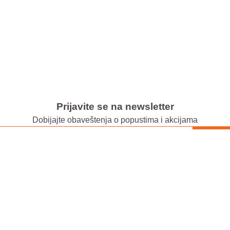
Prijavite se na newsletter
Dobijajte obaveštenja o popustima i akcijama
Store Ušće
Bulevar Mihajla Pupi
Beograd
Store Ada Mall
Prikaži putanju