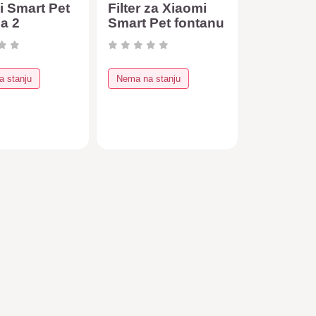
i Smart Pet
Filter za Xiaomi
a 2
Smart Pet fontanu
2
 stanju
Nema na stanju