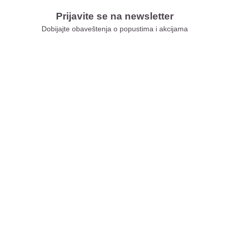
Prijavite se na newsletter
Dobijajte obaveštenja o popustima i akcijama
Xiaomi Store Ušće
Xiaomi Store Ada Mall
Xiaomi Store Novi Sad
Xiaomi Store BEO
Xiaomi Store Galerija
Xiaomi Store Niš
Xiaomi Store Delta City
Xiaomi Store Kragujevac