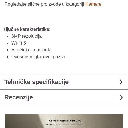
Pogledajte slične proizvode u kategoriji
Kamere
.
Ključne karakteristike:
3MP rezolucija
Wi-Fi 6
AI detekcija pokreta
Dvosmerni glasovni pozivi
Tehničke specifikacije
Recenzije