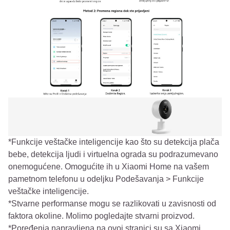
*Funkcije veštačke inteligencije kao što su detekcija plača
bebe, detekcija ljudi i virtuelna ograda su podrazumevano
onemogućene. Omogućite ih u Xiaomi Home na vašem
pametnom telefonu u odeljku Podešavanja > Funkcije
veštačke inteligencije.
*Stvarne performanse mogu se razlikovati u zavisnosti od
faktora okoline. Molimo pogledajte stvarni proizvod.
*Poređenja napravljena na ovoj stranici su sa Xiaomi