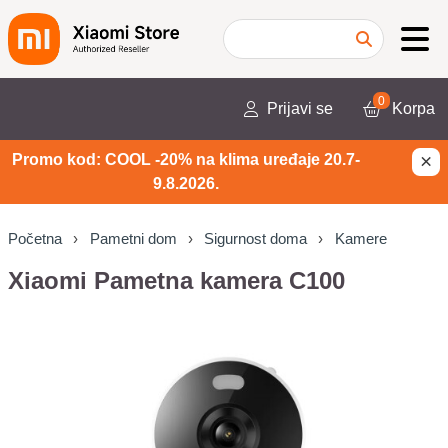
0
Prijavi se
Korpa
×
Promo kod: COOL -20% na klima uređaje 20.7-
9.8.2026.
Početna
Pametni dom
Sigurnost doma
Kamere
Xiaomi Pametna kamera C100