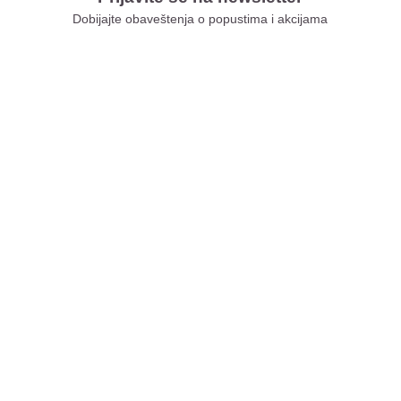
Dobijajte obaveštenja o popustima i akcijama
Xiaomi Store Ušće
Xiaomi Store Ada Mall
Xiaomi Store Novi Sad
Xiaomi Store BEO
Xiaomi Store Galerija
Xiaomi Store Niš
Xiaomi Store Delta City
Xiaomi Store Kragujevac