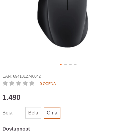
EAN:
6941812746042
0 OCENA
1.490
Boja
Bela
Crna
Dostupnost