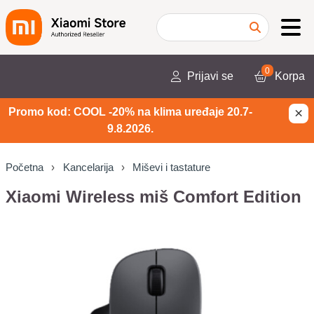
0
Prijavi se
Korpa
×
Promo kod: COOL -20% na klima uređaje 20.7-
9.8.2026.
Početna
Kancelarija
Miševi i tastature
Xiaomi Wireless miš Comfort Edition