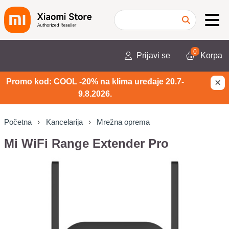
0
Prijavi se
Korpa
×
Promo kod: COOL -20% na klima uređaje 20.7-
9.8.2026.
Početna
Kancelarija
Mrežna oprema
Mi WiFi Range Extender Pro