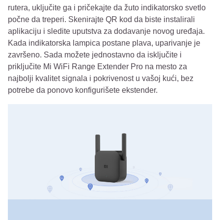
rutera, uključite ga i pričekajte da žuto indikatorsko svetlo
počne da treperi. Skenirajte QR kod da biste instalirali
aplikaciju i sledite uputstva za dodavanje novog uređaja.
Kada indikatorska lampica postane plava, uparivanje je
završeno. Sada možete jednostavno da isključite i
priključite Mi WiFi Range Extender Pro na mesto za
najbolji kvalitet signala i pokrivenost u vašoj kući, bez
potrebe da ponovo konfigurišete ekstender.