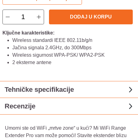
DODAJ U KORPU
Ključne karakteristike:
Wireless standardi IEEE 802.11b/g/n
Jačina signala 2.4GHz, do 300Mbps
Wireless sigurnost WPA-PSK/ WPA2-PSK
2 eksterne antene
Tehničke specifikacije
Recenzije
Umorni ste od WiFi „mrtve zone“ u kući? Mi WiFi Range
Extender Pro vam može pomoći! Stavite ekstender blizu