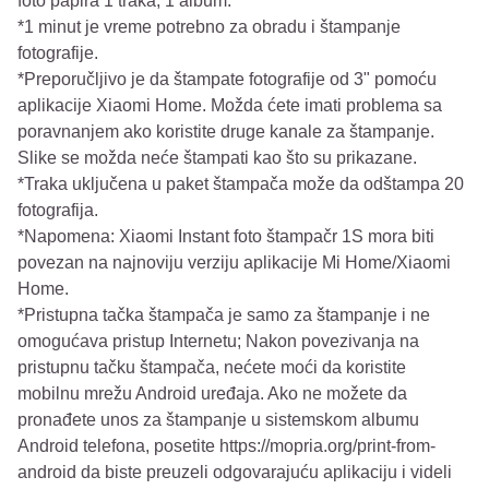
foto papira 1 traka, 1 album.
*1 minut je vreme potrebno za obradu i štampanje
fotografije.
*Preporučljivo je da štampate fotografije od 3" pomoću
aplikacije Xiaomi Home. Možda ćete imati problema sa
poravnanjem ako koristite druge kanale za štampanje.
Slike se možda neće štampati kao što su prikazane.
*Traka uključena u paket štampača može da odštampa 20
fotografija.
*Napomena: Xiaomi Instant foto štampačr 1S mora biti
povezan na najnoviju verziju aplikacije Mi Home/Xiaomi
Home.
*Pristupna tačka štampača je samo za štampanje i ne
omogućava pristup Internetu; Nakon povezivanja na
pristupnu tačku štampača, nećete moći da koristite
mobilnu mrežu Android uređaja. Ako ne možete da
pronađete unos za štampanje u sistemskom albumu
Android telefona, posetite https://mopria.org/print-from-
android da biste preuzeli odgovarajuću aplikaciju i videli