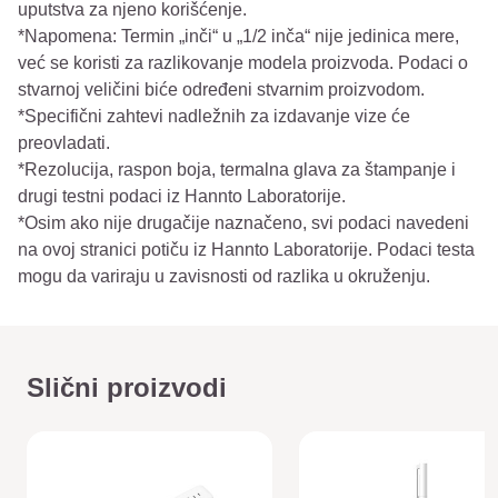
uputstva za njeno korišćenje.
*Napomena: Termin „inči“ u „1/2 inča“ nije jedinica mere,
već se koristi za razlikovanje modela proizvoda. Podaci o
stvarnoj veličini biće određeni stvarnim proizvodom.
*Specifični zahtevi nadležnih za izdavanje vize će
preovladati.
*Rezolucija, raspon boja, termalna glava za štampanje i
drugi testni podaci iz Hannto Laboratorije.
*Osim ako nije drugačije naznačeno, svi podaci navedeni
na ovoj stranici potiču iz Hannto Laboratorije. Podaci testa
mogu da variraju u zavisnosti od razlika u okruženju.
Slični proizvodi