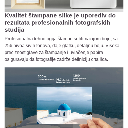
Kvalitet štampane slike je uporediv do
rezultata profesionalnih fotografskih
studija
Profesionalna tehnologija štampe sublimacijom boje, sa
256 nivoa sivih tonova, daje glatku, detaljnu boju. Visoka
preciznost glave za štampanje i uvlačenje papira
osiguravaju da fotografije zadrže definiciju crta lica.