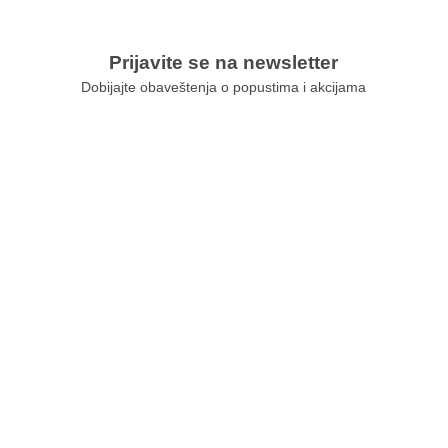
Prijavite se na newsletter
Dobijajte obaveštenja o popustima i akcijama
Xiaomi Store Ušće
Xiaomi Store Ada Mall
Xiaomi Store Novi Sad
Xiaomi Store BEO
Xiaomi Store Galerija
Xiaomi Store Niš
Xiaomi Store Delta City