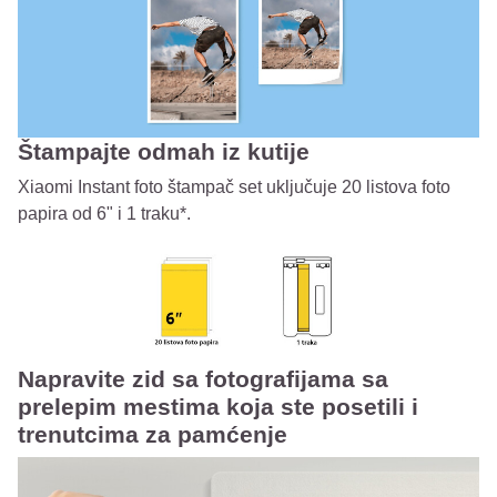
Štampajte odmah iz kutije
Xiaomi Instant foto štampač set uključuje 20 listova foto
papira od 6" i 1 traku*.
Napravite zid sa fotografijama sa
prelepim mestima koja ste posetili i
trenutcima za pamćenje