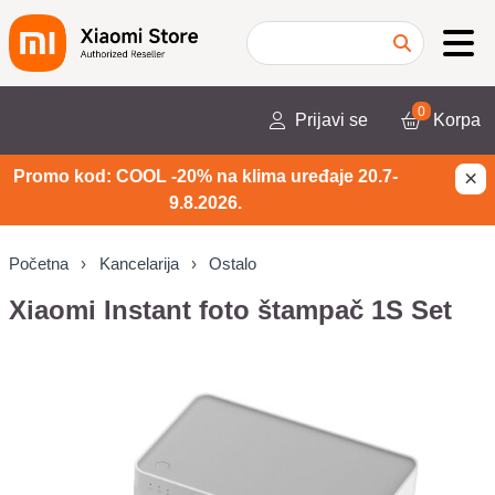
0
Prijavi se
Korpa
×
Promo kod: COOL -20% na klima uređaje 20.7-
9.8.2026.
Početna
Kancelarija
Ostalo
Xiaomi Instant foto štampač 1S Set