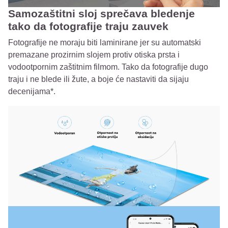
Samozaštitni sloj sprečava bledenje
tako da fotografije traju zauvek
Fotografije ne moraju biti laminirane jer su automatski
premazane prozirnim slojem protiv otiska prsta i
vodootpornim zaštitnim filmom. Tako da fotografije dugo
traju i ne blede ili žute, a boje će nastaviti da sijaju
decenijama*.