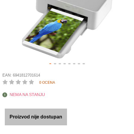
EAN:
6941812701614
0 OCENA
NEMA NA STANJU
Proizvod nije dostupan