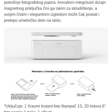
potrošnje fotografskog papira. Inovativni integrisani dizajn
magnetnog priključka čini ga lakim za skladištenje, a
svojim čistim i elegantnim izgledom može čak postati i
prelepo umetničko delo na stolu.
*Uključuje: 1 Xiaomi Instant foto štampač 1S, 20 listova 6"