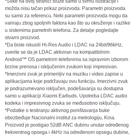
*Slike na ovoj stranici služe samo u svrhu ilustracije i
možda nisu tačan prikaz proizvoda. Parametri proizvoda
su samo za referencu. Neki parametri proizvoda mogu da
variraju zbog spoljnih faktora kao što su okruženje i razlike
u sistemima pametnih telefona. Za detalje pogledajte
stvarni proizvod.
*Da biste iskusili Hi-Res Audio i LDAC na 24bit/96kHz,
uverite se da je LDAC aktiviran na kompatibilnim
Android™ OS pametnim telefonima sa ispravnim izborom
brzine prenosa i isključenim zvukom koji impresivan.
*Imerzivni zvuk je primenljiv na muziku i video zapise u
aplikacijama koje podržavaju ovu funkciju. Imerzivni zvuk
je podrazumevano isključen, podešavanja su dostupna
samo u aplikaciji Xiaomi Earbuds. Upotreba LDAC audio
kodeka i impresivnog zvuka se međusobno isključuju.
*Podatke o testiranju aktivnog poništavanja buke
obezbeđuje Nacionalni institut za metrologiju, Kina.
Proizvod je postigao 52dB ANC dubinu unutar određenog
frekventnog opsega i 4kHz na određenom opsegu dubine,