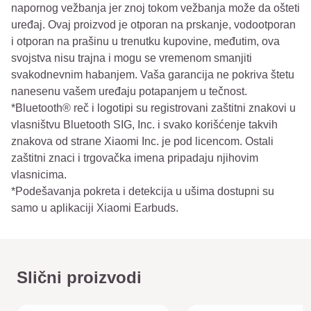
napornog vežbanja jer znoj tokom vežbanja može da ošteti
uređaj. Ovaj proizvod je otporan na prskanje, vodootporan
i otporan na prašinu u trenutku kupovine, međutim, ova
svojstva nisu trajna i mogu se vremenom smanjiti
svakodnevnim habanjem. Vaša garancija ne pokriva štetu
nanesenu vašem uređaju potapanjem u tečnost.
*Bluetooth® reč i logotipi su registrovani zaštitni znakovi u
vlasništvu Bluetooth SIG, Inc. i svako korišćenje takvih
znakova od strane Xiaomi Inc. je pod licencom. Ostali
zaštitni znaci i trgovačka imena pripadaju njihovim
vlasnicima.
*Podešavanja pokreta i detekcija u ušima dostupni su
samo u aplikaciji Xiaomi Earbuds.
Slični proizvodi