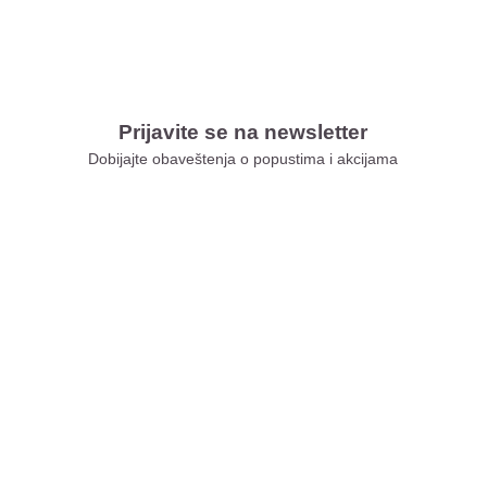
Prijavite se na newsletter
Dobijajte obaveštenja o popustima i akcijama
Xiaomi Store Ušće
Xiaomi Store Ada Mall
Xiaomi Store Novi Sad
Xiaomi Store BEO
Xiaomi Store Galerija