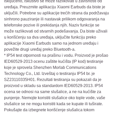
isključeno, iskustvo se može razlikovati u zavisnosti od
uređaja. Preuzmite aplikaciju Xiaomi Earbuds da biste je
uključili. Potrebne su aplikacije trećih strana da podržavaju
sinhrono pauziranje ili nastavak prilikom odgovaranja na
telefonske pozive ili prekidanja njih. Naziv funkcije se
može razlikovati od stvarnih podešavanja. Da biste uživali
u korišćenju sa dva uređaja, uključite funkciju preko
aplikacije Xiaomi Earbuds samo na jednom uređaju i
povežite drugi uređaj preko Bluetooth-a.
* IP54 test otpornosti na prašinu i vodu. Proizvod je prošao
IED60529-2013 ocenu zaštite kućišta (IP kod) testiranje
koje je sprovela Shenzhen Morlab Communications
Technology Co., Ltd. Izveštaj o testiranju IP54 br. je
SZ23110335H01. Rezultati testiranja su pokazali da je
proizvod u skladu sa standardom IED60529-2013. IP54
ocena se odnosi na same slušalice, a ne na kućište za
punjenje. Nemojte koristiti slušalice oko tople vode, vaše
slušalice se ne mogu koristiti kada se kupate ili tuširate.
Pokušajte da izbegnete korišćenje slušalica tokom