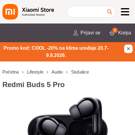
0
Prijavi se
Korpa
×
Promo kod: COOL -20% na klima uređaje 20.7-
9.8.2026.
Početna
Lifestyle
Audio
Slušalice
Redmi Buds 5 Pro