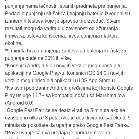
punjenje nema tečnosti i stranih predmeta pre punjenja.
Podaci o punjenju slušalica i trajanju baterije izvedeni su
iz internih testova koje je sproveo proizvođač. Stvarni
rezultati mogu da variraju u zavisnosti od ažuriranja
firmwara, uslova korišćenja, nivoa punjenja i faktora
okoline.
*5 minuta brzog punjenja zahteva da baterija kućišta za
punjenje bude na 20% ili više.
*Korisnici Android 6.0 i novijih verzija mogu pristupiti
aplikaciji na Google Play-u. Korisnici iOS 14.0 i novijih
verzija mogu pristupiti aplikaciji u iOS App Store-u.
*Na svim podržanim Android uređajima koji koriste Google
Play usluge 11.7+ sa kompatibilnošću sa Marshmallow
(Android 6.0).
*Google Fast Pair će se deaktivirati na 5 minuta ako se
uzastopno otkaže 3 puta. Ako je deaktivirano, sačekajte 5
minuta da pokušate da uparite preko Google Fast Pair-a.
*Povezivanje sa dva uređaja je podrazumevano