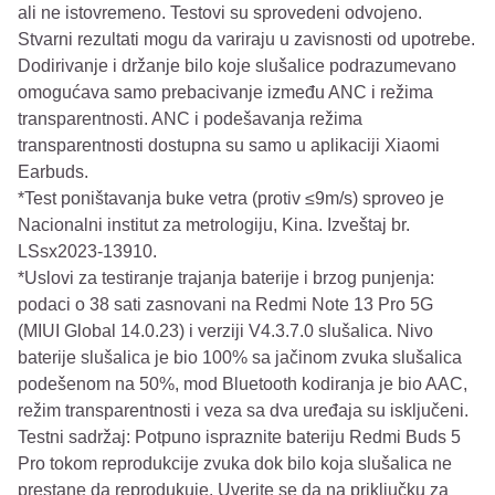
ali ne istovremeno. Testovi su sprovedeni odvojeno.
Stvarni rezultati mogu da variraju u zavisnosti od upotrebe.
Dodirivanje i držanje bilo koje slušalice podrazumevano
omogućava samo prebacivanje između ANC i režima
transparentnosti. ANC i podešavanja režima
transparentnosti dostupna su samo u aplikaciji Xiaomi
Earbuds.
*Test poništavanja buke vetra (protiv ≤9m/s) sproveo je
Nacionalni institut za metrologiju, Kina. Izveštaj br.
LSsx2023-13910.
*Uslovi za testiranje trajanja baterije i brzog punjenja:
podaci o 38 sati zasnovani na Redmi Note 13 Pro 5G
(MIUI Global 14.0.23) i verziji V4.3.7.0 slušalica. Nivo
baterije slušalica je bio 100% sa jačinom zvuka slušalica
podešenom na 50%, mod Bluetooth kodiranja je bio AAC,
režim transparentnosti i veza sa dva uređaja su isključeni.
Testni sadržaj: Potpuno ispraznite bateriju Redmi Buds 5
Pro tokom reprodukcije zvuka dok bilo koja slušalica ne
prestane da reprodukuje. Uverite se da na priključku za