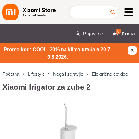
0
Prijavi se
Korpa
×
Promo kod: COOL -20% na klima uređaje 20.7-
9.8.2026.
Početna
Lifestyle
Nega i zdravlje
Električne četkice
Xiaomi Irigator za zube 2