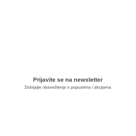
Prijavite se na newsletter
Dobijajte obaveštenja o popustima i akcijama
Xiaomi Store Ušće