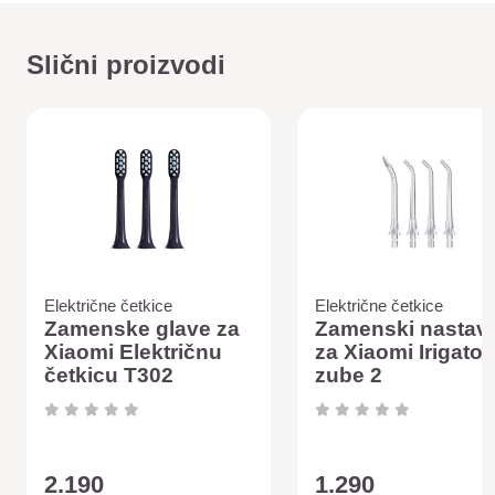
Slični proizvodi
Električne četkice
Električne četkice
Zamenske glave za
Zamenski nastavc
Xiaomi Električnu
za Xiaomi Irigator
četkicu T302
zube 2
2.190
1.290