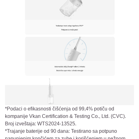
*Podaci o efikasnosti čišćenja od 99,4% potiču od
kompanije Vkan Certification & Testing Co., Ltd. (CVC).
Broj izveštaja: WTS2024-13525.
*Trajanje baterije od 90 dana: Testirano sa potpuno
napunjenim končićem za zube i korišćenjem u nežnom