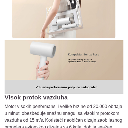
Visok protok vazduha
Motor visokih performansi i velike brzine od 20.000 obrtaja
u minuti obezbeđuje snažnu snagu, sa visokim protokom
vazduha od 15 m/s. Koristeći neobičan dizajn zaobilaznog
propelera avionskog dizajna sa 6 krila, dobija snažan,