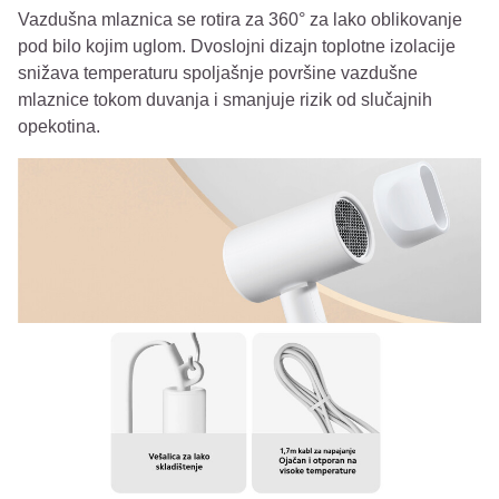
Vazdušna mlaznica se rotira za 360° za lako oblikovanje
pod bilo kojim uglom. Dvoslojni dizajn toplotne izolacije
snižava temperaturu spoljašnje površine vazdušne
mlaznice tokom duvanja i smanjuje rizik od slučajnih
opekotina.