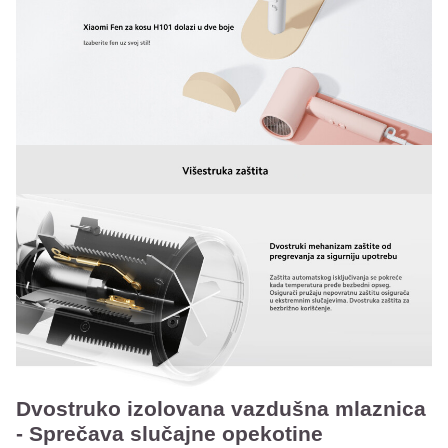
Dvostruko izolovana vazdušna mlaznica
- Sprečava slučajne opekotine