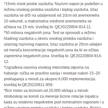
*15m/s visok protok vazduha: Nazivni napon je podešen u
režimu visokog protoka vazduha i toplog vazduha. Izlaz
vazduha se drži na udaljenosti od 10cm od anemometra
10 sekundi, a maksimalna vrednost anemometra se
očitava na 15 m/s. Izveštaj br. QE20220804-914-11.
*50 miliona negativnih jona: Test se sprovodi u režimu
hladnog vazduha u okviru visokog protoka vazduha i
ulaznog nazivnog napona. Izlaz vazduha je 20cm udaljen
od merača koncentracije negativnih jona da bi se očitao
zapremina negativnih jona. Izveštaj br. QE20220804-914-
12.
*Ugrađena osovina visokog intenziteta otporna na
habanje: ručka se pravilno savija i resetuje nakon 15–20
preklapanja u minuti za ukupno 6.000 implementacija.
Izveštaj br.QE20220811-959.
*Brzi motor sa brzinom od 20.000 obrtaja u minuti:
stroboskop se koristi za merenje brzine rotacije lopatica
kada su relativno nepokretne pod nominalnim naponom i u
režimu visokog protoka vazduha i toplog vazduha. Brzina