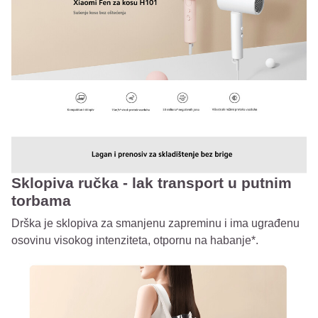
Sklopiva ručka - lak transport u putnim
torbama
Drška je sklopiva za smanjenu zapreminu i ima ugrađenu
osovinu visokog intenziteta, otpornu na habanje*.