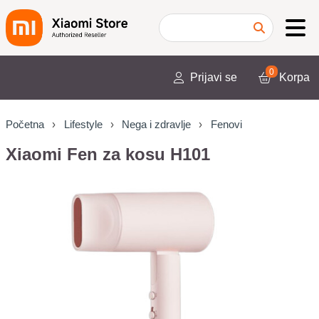
0
Prijavi se
Korpa
Početna
Lifestyle
Nega i zdravlje
Fenovi
Xiaomi Fen za kosu H101