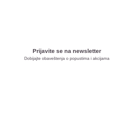
Prijavite se na newsletter
Dobijajte obaveštenja o popustima i akcijama
Xiaomi Store Ušće
Xiaomi Store Ada Mall
Xiaomi Store Novi Sad
Xiaomi Store BEO