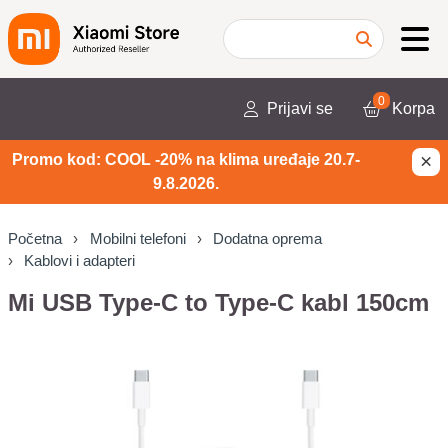
0
Prijavi se
Korpa
×
Promo kod: COOL -20% na klima uređaje 20.7-
9.8.2026.
Početna
Mobilni telefoni
Dodatna oprema
Kablovi i adapteri
Mi USB Type-C to Type-C kabl 150cm