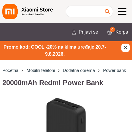
0
Prijavi se
Korpa
×
Promo kod: COOL -20% na klima uređaje 20.7-
9.8.2026.
Početna
Mobilni telefoni
Dodatna oprema
Power bank
20000mAh Redmi Power Bank