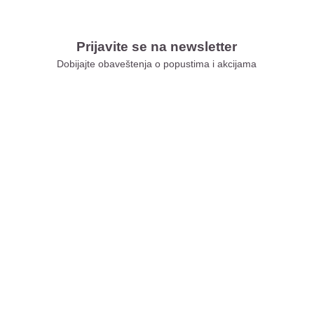
Prijavite se na newsletter
Dobijajte obaveštenja o popustima i akcijama
Xiaomi Store Ušće
Xiaomi Store Ada Mall
Xiaomi Store Novi Sad
Xiaomi Store BEO
Xiaomi Store Galerija
Xiaomi Store Niš
Xiaomi Store Delta City