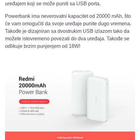
uređajem koji se može puniti sa USB porta.
Powerbank ima neverovatni kapacitet od 20000 mAh, što
će vam omogućiti da svoje uređaje punite dugo vremena.
Takođe je dizajniran sa dvostrukim USB izlazom tako da
možete istovremeno povezati do dva uređaja. Takođe se
odlikuje brzim punjenjem od 18W!