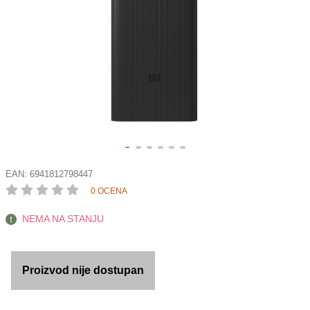
EAN:
6941812798447
0 OCENA
NEMA NA STANJU
Proizvod nije dostupan