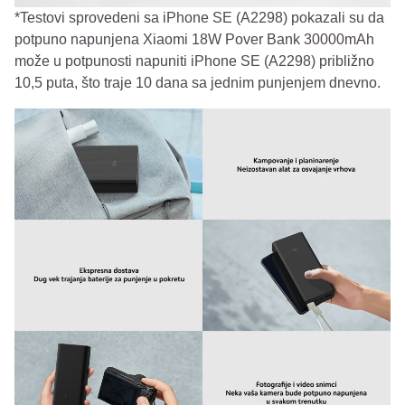
*Testovi sprovedeni sa iPhone SE (A2298) pokazali su da
potpuno napunjena Xiaomi 18W Pover Bank 30000mAh
može u potpunosti napuniti iPhone SE (A2298) približno
10,5 puta, što traje 10 dana sa jednim punjenjem dnevno.