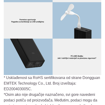
* Usklađenost sa RoHS sertifikovana od strane Dongguan
EMTEK Technology Co., Ltd. Broj izveštaja:
ED200403005C.
*Osim ako nije drugačije naznačeno, svi gore navedeni
podaci potiču od proizvođača. Međutim, podaci mogu da