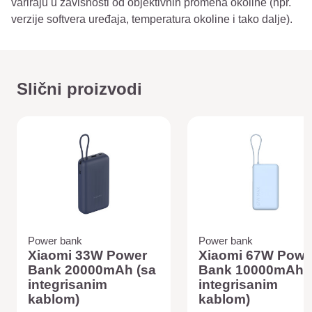
variraju u zavisnosti od objektivnih promena okoline (npr.
verzije softvera uređaja, temperatura okoline i tako dalje).
Slični proizvodi
Power bank
Power bank
Xiaomi 33W Power
Xiaomi 67W Powe
Bank 20000mAh (sa
Bank 10000mAh (
integrisanim
integrisanim
kablom)
kablom)