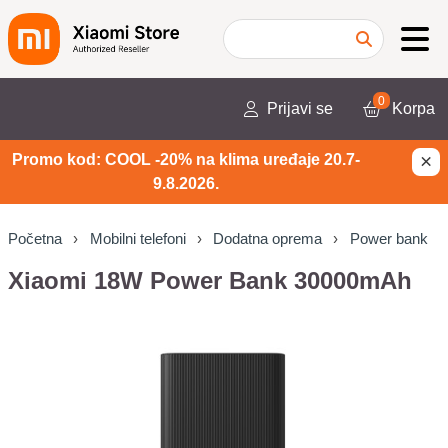
0
Prijavi se
Korpa
×
Promo kod: COOL -20% na klima uređaje 20.7-
9.8.2026.
Početna
Mobilni telefoni
Dodatna oprema
Power bank
Xiaomi 18W Power Bank 30000mAh