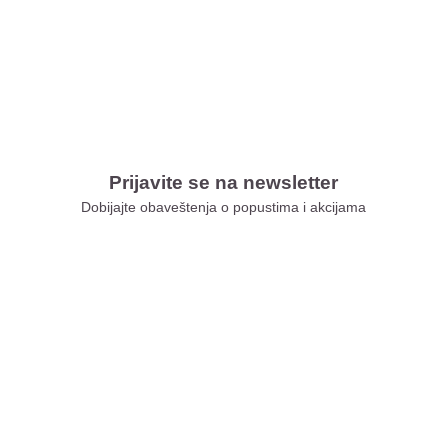
Prijavite se na newsletter
Dobijajte obaveštenja o popustima i akcijama
Xiaomi Store Ušće
Xiaomi Store Ada Mall
Xiaomi Store Novi Sad