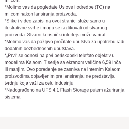
mi.com.
*Molimo vas da pogledate Uslove i odredbe (TC) na
mi.com nakon lansiranja proizvoda.
*Slike i video zapisi na ovoj stranici služe samo u
ilustrativne svrhe i mogu se razlikovati od stvarnog
proizvoda. Stvarni korisnički interfejs može varirati.
*Molimo vas da pažljivo pročitate uputstvo za upotrebu radi
dodatnih bezbednosnih uputstava.
*„Prvi“ se odnosi na prvi periskopski telefoto objektiv u
modelima Ksiaomi T serije sa ekranom veličine 6,59 inča
ili manjim. Ovo poređenje se zasniva na internim Ksiaomi
proizvodima objavljenim pre lansiranja; ne predstavlja
tvrdnju koja važi za celu industriju.
*Nadograđeno na UFS 4.1 Flash Storage putem ažuriranja
sistema.