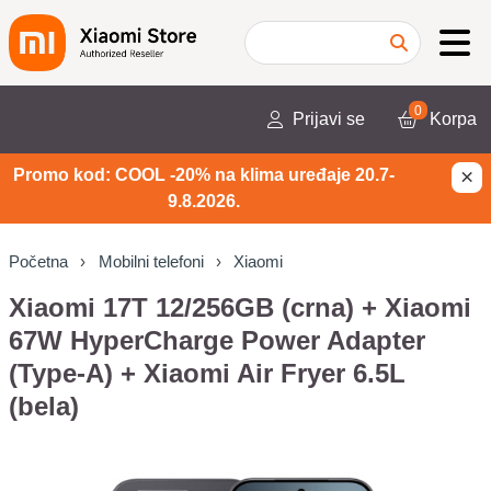
0
Prijavi se
Korpa
×
Promo kod: COOL -20% na klima uređaje 20.7-
9.8.2026.
Početna
Mobilni telefoni
Xiaomi
Xiaomi 17T 12/256GB (crna) + Xiaomi
67W HyperCharge Power Adapter
(Type-A) + Xiaomi Air Fryer 6.5L
(bela)