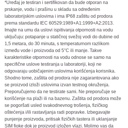
*Uređaj je testiran i sertifikovan da bude otporan na
prskanje, vodu i prašinu u skladu sa određenim
laboratorijskim uslovima i ima IP68 zaštitu od prodora
prema standardu IEC 60529:1989+A1:1999+A2:2013.
Imajte na umu da uslovi ispitivanja otpornosti na vodu
uključuju: potapanje u statičnoj svežoj vodi do dubine od
1,5 metara, do 30 minuta, s temperaturnom razlikom
između vode i proizvoda od 5°C ili manje. Takve
karakteristike otpornosti na vodu odnose se samo na
specifične uslove testiranja u laboratoriji, koji ne
odgovaraju uobičajenim uslovima korišćenja korisnika.
Shodno tome, zaštita od prodora nije zagarantovana ako
se proizvod izloži uslovima izvan testnog okruženja.
Preporučujemo da ne testirate sami. Ne preporučuje se
korišćenje na plaži ili na bazenu. Zaštita od prodora može
se pogoršati usled svakodnevnog trošenja, fizičkog
oštećenja i/ili rastavljanja radi popravke. Izbegavajte
punjenje proizvoda, pritisak fizičkih tastera ili uklanjanje
SIM fioke dok je proizvod izložen vlazi. Molimo vas da