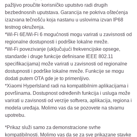
pažljivo proučite korisničko uputstvo radi drugih
bezbednosnih uputstava. Garancija ne pokriva oštećenja
izazvana tečnošću koja nastanu u uslovima izvan IP68
testnog okruženja.
*Wi-Fi 6E/Wi-Fi 6 mogućnosti mogu varirati u zavisnosti od
regionalne dostupnosti i podrške lokalne mreže.
*Wi-Fi povezivanje (uključujući frekvencijske opsege,
standarde i druge funkcije definisane IEEE 802.11
specifikacijama) može varirati u zavisnosti od regionalne
dostupnosti i podrške lokalne mreže. Funkcije se mogu
dodati putem OTA gde je to primenljivo.
*Xiaomi HyperIsland radi na kompatibilnim aplikacijama i
površinama. Dostupnost određenih funkcija i usluga može
varirati u zavisnosti od verzije softvera, aplikacija, regiona i
modela uređaja. Molimo vas da se pozovete na stvarnu
upotrebu.
*Prikaz služi samo za demonstracione svrhe
kompatibilnosti. Molimo vas da se za sve prikazane stavke