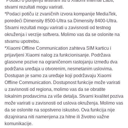
*Podaci o punjenju testirani su u Xiaomi Internal Labs,
stvarni rezultati mogu varirati.
*Podaci potiču iz zvaničnih izvora kompanije MediaTek,
poredeći Dimensity 8500-Ultra sa Dimensity 8400-Ultra.
Stvarni rezultati mogu varirati u zavisnosti od testnog
okruženja i verzije softvera. Molimo vas da se oslonite na
stvarnu upotrebu.
*Xiaomi Offline Communication zahteva SIM karticu i
prijavljeni Xiaomi nalog za funkcionisanje. Podržava
glasovne pozive na ograničenom rastojanju između dva
podržana uređaja u otvorenim, nesmetanim uslovima.
Dostupan je samo za uređaje koji podržavaju Xiaomi
Offline Communication. Dostupnost funkcije može varirati
u zavisnosti od regiona, molimo vas da se obratite
lokalnim prodavcima za više detalja. Stvarni kvalitet poziva
može varirati u zavisnosti od uslova okruženja. Molimo vas
da se oslonite na sopstveno iskustvo. Ova funkcija nije
dizajnirana niti namenjena za hitne ili životno važne
komunikacije.