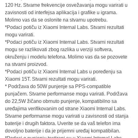
120 Hz. Stvarne frekvencije osvežavanja mogu varirati u
zavisnosti od interfejsa aplikacija i grafike u igrama.
Molimo vas da se oslonite na stvarnu upotrebu.
*Podaci potiču iz Xiaomi Internal Labs. Stvarni rezultati
mogu varirati.
*Podaci potiču iz Xiaomi Internal Labs. Stvarni rezultati
mogu se razlikovati zbog razlika u verziji softvera,
okruženju i modelu telefona. Molimo vas da se pozovete
na stvarni proizvod.
*Podaci potiču iz Xiaomi Internal Labs u poređenju sa
Xiaomi 15T. Stvarni rezultati mogu varirati.
* Podržava do 50W punjenje sa PPS-compatible
punjačem. Stvarne performanse mogu varirati. Podržava
do 22,5W žičano obrnuto punjenje, kompatibilno sa
uređajima verifikovanim od strane Xiaomi Internal Labs.
Stvarne performanse mogu varirati u zavisnosti od stanja
baterije i drugih faktora. Uverite se da vaš telefon ima
dovoljno baterije i da je prijemni uređaj kompatibilan.