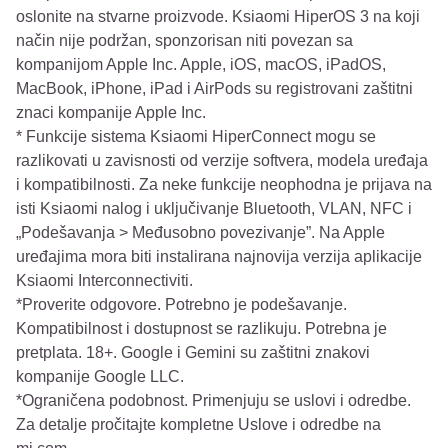
oslonite na stvarne proizvode. Ksiaomi HiperOS 3 na koji
način nije podržan, sponzorisan niti povezan sa
kompanijom Apple Inc. Apple, iOS, macOS, iPadOS,
MacBook, iPhone, iPad i AirPods su registrovani zaštitni
znaci kompanije Apple Inc.
* Funkcije sistema Ksiaomi HiperConnect mogu se
razlikovati u zavisnosti od verzije softvera, modela uređaja
i kompatibilnosti. Za neke funkcije neophodna je prijava na
isti Ksiaomi nalog i uključivanje Bluetooth, VLAN, NFC i
„Podešavanja > Međusobno povezivanje”. Na Apple
uređajima mora biti instalirana najnovija verzija aplikacije
Ksiaomi Interconnectiviti.
*Proverite odgovore. Potrebno je podešavanje.
Kompatibilnost i dostupnost se razlikuju. Potrebna je
pretplata. 18+. Google i Gemini su zaštitni znakovi
kompanije Google LLC.
*Ograničena podobnost. Primenjuju se uslovi i odredbe.
Za detalje pročitajte kompletne Uslove i odredbe na