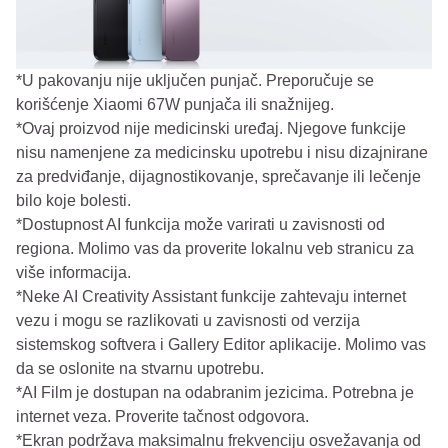
*U pakovanju nije uključen punjač. Preporučuje se
korišćenje Xiaomi 67W punjača ili snažnijeg.
*Ovaj proizvod nije medicinski uređaj. Njegove funkcije
nisu namenjene za medicinsku upotrebu i nisu dizajnirane
za predviđanje, dijagnostikovanje, sprečavanje ili lečenje
bilo koje bolesti.
*Dostupnost AI funkcija može varirati u zavisnosti od
regiona. Molimo vas da proverite lokalnu veb stranicu za
više informacija.
*Neke AI Creativity Assistant funkcije zahtevaju internet
vezu i mogu se razlikovati u zavisnosti od verzija
sistemskog softvera i Gallery Editor aplikacije. Molimo vas
da se oslonite na stvarnu upotrebu.
*AI Film je dostupan na odabranim jezicima. Potrebna je
internet veza. Proverite tačnost odgovora.
*Ekran podržava maksimalnu frekvenciju osvežavanja od