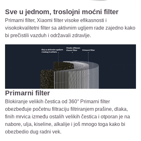
Sve u jednom, troslojni moćni filter
Primarni filter, Xiaomi filter visoke efikasnosti i
visokokvalitetni filter sa aktivnim ugljem rade zajedno kako
bi prečistili vazduh i održavali zdravlje.
Primarni filter
Blokiranje velikih čestica od 360° Primarni filter
obezbeđuje početnu filtraciju filtriranjem prašine, dlaka,
finih mrvica između ostalih velikih čestica i otporan je na
nabore, ulja, kiseline, alkalije i još mnogo toga kako bi
obezbedio dug radni vek.