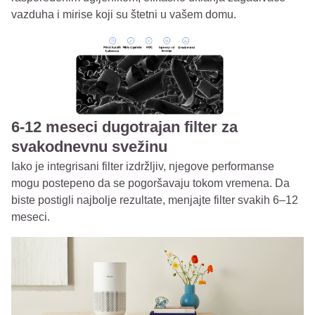
vazduha i mirise koji su štetni u vašem domu.
6-12 meseci dugotrajan filter za
svakodnevnu svežinu
Iako je integrisani filter izdržljiv, njegove performanse
mogu postepeno da se pogoršavaju tokom vremena. Da
biste postigli najbolje rezultate, menjajte filter svakih 6–12
meseci.