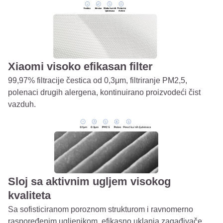
Xiaomi visoko efikasan filter
99,97% filtracije čestica od 0,3μm, filtriranje PM2,5,
polenaci drugih alergena, kontinuirano proizvodeći čist
vazduh.
Sloj sa aktivnim ugljem visokog
kvaliteta
Sa sofisticiranom poroznom strukturom i ravnomerno
raspoređenim ugljenikom, efikasno uklanja zagađivače