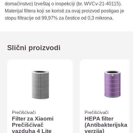
domaćinstvo) Izveštaj o inspekciji (br. WVCv-21-40115).
Materijal filtera koji se koristi za ovaj proizvod postigao je
stopu filtracije od 99,97% za čestice od 0,3 mikrona.
Slični proizvodi
Prečišćivači
Prečišćivači
Filter za Xiaomi
HEPA filter
Prečišćivač
(Antibakterijska
vazduha 4 Lite
verzija)