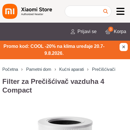
0
Prijavi se
Korpa
×
Promo kod: COOL -20% na klima uređaje 20.7-
9.8.2026.
Početna
Pametni dom
Kućni aparati
Prečišćivači
Filter za Prečišćivač vazduha 4
Compact