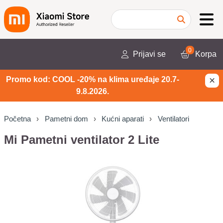
0
Prijavi se
Korpa
×
Promo kod: COOL -20% na klima uređaje 20.7-
9.8.2026.
Početna
Pametni dom
Kućni aparati
Ventilatori
Mi Pametni ventilator 2 Lite