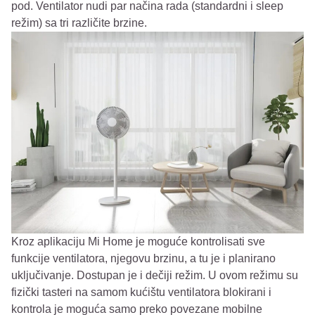
pod. Ventilator nudi par načina rada (standardni i sleep
režim) sa tri različite brzine.
Kroz aplikaciju Mi Home je moguće kontrolisati sve
funkcije ventilatora, njegovu brzinu, a tu je i planirano
uključivanje. Dostupan je i dečiji režim. U ovom režimu su
fizički tasteri na samom kućištu ventilatora blokirani i
kontrola je moguća samo preko povezane mobilne