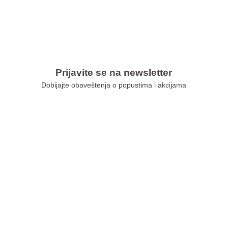
Prijavite se na newsletter
Dobijajte obaveštenja o popustima i akcijama
Xiaomi Store Ušće
Xiaomi Store Ada Mall
Xiaomi Store Novi Sad
Xiaomi Store BEO