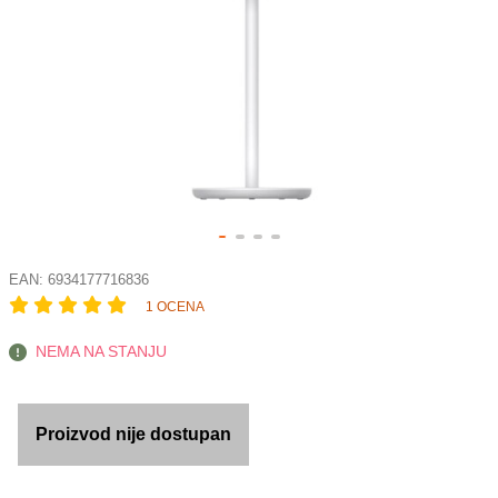
EAN:
6934177716836
1 OCENA
NEMA NA STANJU
Proizvod nije dostupan