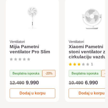
Ventilatori
Ventilatori
Mijia Pametni
Xiaomi Pametni
ventilator Pro Slim
stoni ventilator za
cirkulaciju vazdu
1
Besplatna isporuka
-20%
Besplatna isporuka
-3
9.990
6.990
12.490
10.490
Dodaj u korpu
Dodaj u korpu