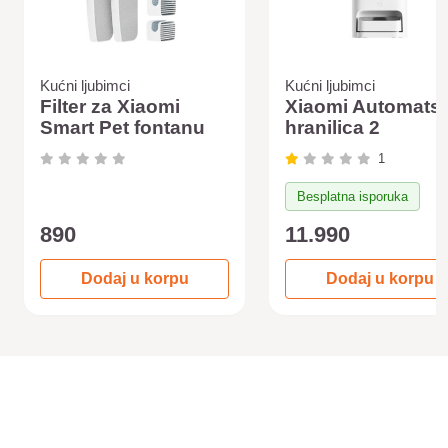
Kućni ljubimci
Kućni ljubimci
Filter za Xiaomi
Xiaomi Automats
Smart Pet fontanu
hranilica 2
1
Besplatna isporuka
890
11.990
Dodaj u korpu
Dodaj u korpu