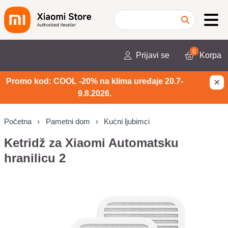
0
Prijavi se
Korpa
×
Promo kod: COOL -20% na klima uređaje 20.7-
9.8.2026.
Početna
Pametni dom
Kućni ljubimci
Ketridž za Xiaomi Automatsku
hranilicu 2