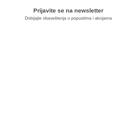
Prijavite se na newsletter
Dobijajte obaveštenja o popustima i akcijama
Xiaomi Store Ušće
Xiaomi Store Ada Mall
Xiaomi Store Novi Sad
Xiaomi Store BEO
Xiaomi Store Galerija
Xiaomi Store Niš
Xiaomi Store Delta City