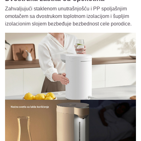
Zahvaljujući staklenom unutrašnjošću i PP spoljašnjim
omotačem sa dvostrukom toplotnom izolacijom i šupljim
izolacionim slojem bezbeđuje bezbednost cele porodice.