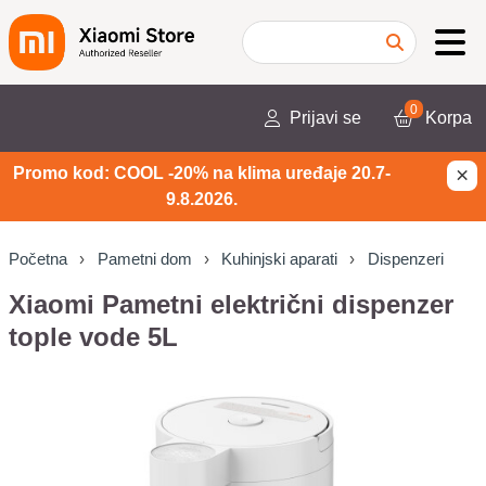
0
Prijavi se
Korpa
×
Promo kod: COOL -20% na klima uređaje 20.7-
9.8.2026.
Početna
Pametni dom
Kuhinjski aparati
Dispenzeri
Xiaomi Pametni električni dispenzer
tople vode 5L