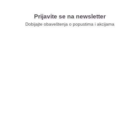
Prijavite se na newsletter
Dobijajte obaveštenja o popustima i akcijama
Xiaomi Store Ušće
Xiaomi Store Ada Mall
Xiaomi Store Novi Sad
Xiaomi Store BEO
Xiaomi Store Galerija
Xiaomi Store Niš
Xiaomi Store Delta City