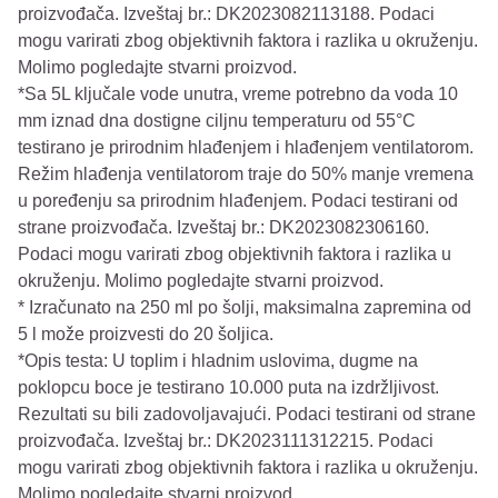
proizvođača. Izveštaj br.: DK2023082113188. Podaci
mogu varirati zbog objektivnih faktora i razlika u okruženju.
Molimo pogledajte stvarni proizvod.
*Sa 5L ključale vode unutra, vreme potrebno da voda 10
mm iznad dna dostigne ciljnu temperaturu od 55°C
testirano je prirodnim hlađenjem i hlađenjem ventilatorom.
Režim hlađenja ventilatorom traje do 50% manje vremena
u poređenju sa prirodnim hlađenjem. Podaci testirani od
strane proizvođača. Izveštaj br.: DK2023082306160.
Podaci mogu varirati zbog objektivnih faktora i razlika u
okruženju. Molimo pogledajte stvarni proizvod.
* Izračunato na 250 ml po šolji, maksimalna zapremina od
5 l može proizvesti do 20 šoljica.
*Opis testa: U toplim i hladnim uslovima, dugme na
poklopcu boce je testirano 10.000 puta na izdržljivost.
Rezultati su bili zadovoljavajući. Podaci testirani od strane
proizvođača. Izveštaj br.: DK2023111312215. Podaci
mogu varirati zbog objektivnih faktora i razlika u okruženju.
Molimo pogledajte stvarni proizvod.