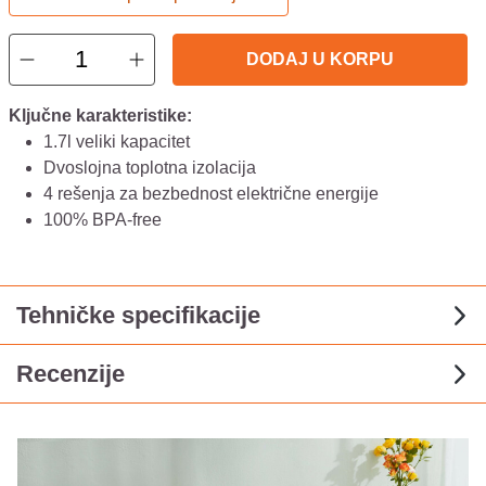
DODAJ U KORPU
Ključne karakteristike:
1.7l veliki kapacitet
Dvoslojna toplotna izolacija
4 rešenja za bezbednost električne energije
100% BPA-free
Tehničke specifikacije
Recenzije