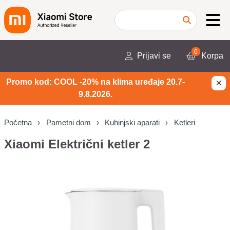
0
Prijavi se
Korpa
×
Promo kod: COOL -20% na klima uređaje 20.7-
9.8.2026.
Početna
Pametni dom
Kuhinjski aparati
Ketleri
Xiaomi Električni ketler 2