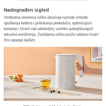
Nadograđen izgled
Vertikalna otvorena ručka skraćuje razmak između
spuštanja ketlera i pritiskanja prekidača, optimizujući
kretanje i čineći rad udobnijim, uveliko poboljšavajući
iskustvo korišćenja. Zaobljena ručka pruža udoban hvat i
čini sipanje lakšim.