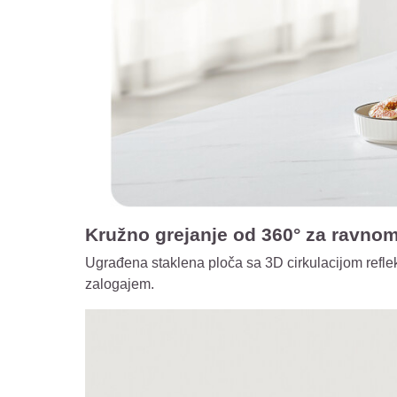
Kružno grejanje od 360° za ravnome
Ugrađena staklena ploča sa 3D cirkulacijom reflek
zalogajem.