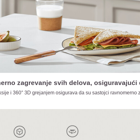
rno zagrevanje svih delova, osiguravajući 
sije i 360° 3D grejanjem osigurava da su sastojci ravnomerno za