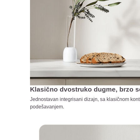
Klasično dvostruko dugme, brzo se
Jednostavan integrisani dizajn, sa klasičnom ko
podešavanjem.