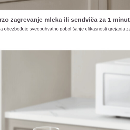
zo zagrevanje mleka ili sendviča za 1 minut
ja obezbeđuje sveobuhvatno poboljšanje efikasnosti grejanja 