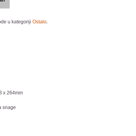
ode u kategoriji
Ostalo
.
43 x 264mm
a snage