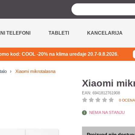
NI TELEFONI
TABLETI
KANCELARIJA
omo kod: COOL -20% na klima uređaje 20.7-9.8.2026.
alo
Xiaomi mikrotalasna
Xiaomi mik
EAN:
6941812761908
0 OCENA
NEMA NA STANJU
Proizvod nije dostup