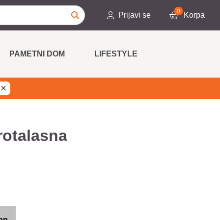
0
Prijavi se
Korpa
PAMETNI DOM
LIFESTYLE
×
rotalasna
an