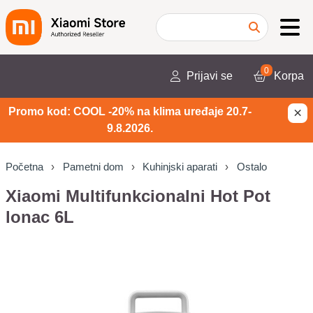
0
Prijavi se
Korpa
×
Promo kod: COOL -20% na klima uređaje 20.7-
9.8.2026.
Početna
Pametni dom
Kuhinjski aparati
Ostalo
Xiaomi Multifunkcionalni Hot Pot
lonac 6L