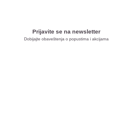
Prijavite se na newsletter
Dobijajte obaveštenja o popustima i akcijama
Xiaomi Store Ušće
Xiaomi Store Ada Mall
Xiaomi Store Novi Sad
Xiaomi Store BEO
Xiaomi Store Galerija