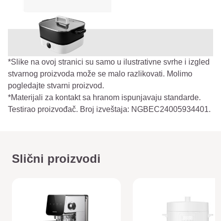
*Slike na ovoj stranici su samo u ilustrativne svrhe i izgled
stvarnog proizvoda može se malo razlikovati. Molimo
pogledajte stvarni proizvod.
*Materijali za kontakt sa hranom ispunjavaju standarde.
Testirao proizvođač. Broj izveštaja: NGBEC24005934401.
Slični proizvodi