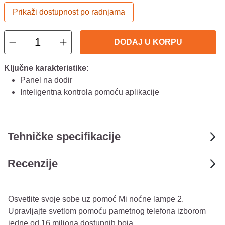
Prikaži dostupnost po radnjama
DODAJ U KORPU
Ključne karakteristike:
Panel na dodir
Inteligentna kontrola pomoću aplikacije
Tehničke specifikacije
Recenzije
Osvetlite svoje sobe uz pomoć Mi noćne lampe 2.
Upravljajte svetlom pomoću pametnog telefona izborom
jedne od 16 miliona dostupnih boja.