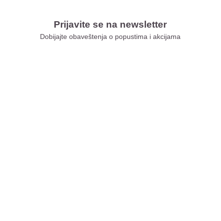
Prijavite se na newsletter
Dobijajte obaveštenja o popustima i akcijama
Xiaomi Store Ušće
Xiaomi Store Ada Mall
Xiaomi Store Novi Sad
Xiaomi Store BEO
Xiaomi Store Galerija
Xiaomi Store Niš
Xiaomi Store Delta City