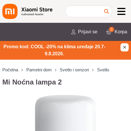
0
Prijavi se
Korpa
×
Promo kod: COOL -20% na klima uređaje 20.7-
9.8.2026.
Početna
Pametni dom
Svetlo i senzori
Svetlo
Mi Noćna lampa 2