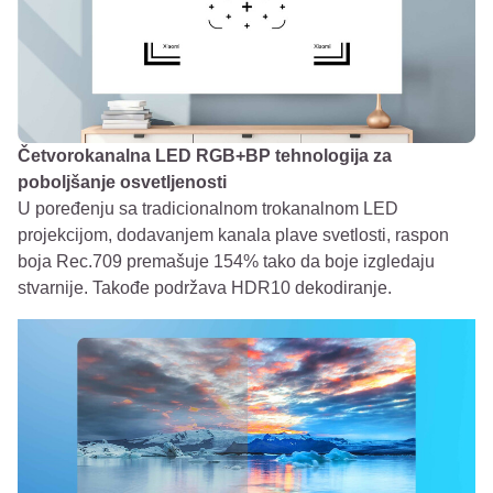
Četvorokanalna LED RGB+BP tehnologija za
poboljšanje osvetljenosti
U poređenju sa tradicionalnom trokanalnom LED
projekcijom, dodavanjem kanala plave svetlosti, raspon
boja Rec.709 premašuje 154% tako da boje izgledaju
stvarnije. Takođe podržava HDR10 dekodiranje.