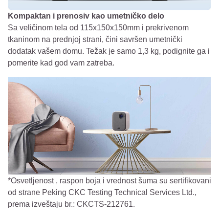
Kompaktan i prenosiv kao umetničko delo
Sa veličinom tela od 115x150x150mm i prekrivenom
tkaninom na prednjoj strani, čini savršen umetnički
dodatak vašem domu. Težak je samo 1,3 kg, podignite ga i
pomerite kad god vam zatreba.
*Osvetljenost , raspon boja i vrednost šuma su sertifikovani
od strane Peking CKC Testing Technical Services Ltd.,
prema izveštaju br.: CKCTS-212761.