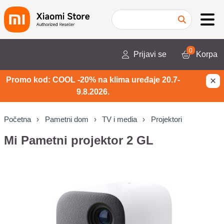
0
Prijavi se
Korpa
×
Promo kod: COOL -20% na klima uređaje 20.7-
9.8.2026.
Početna
Pametni dom
TV i media
Projektori
Mi Pametni projektor 2 GL