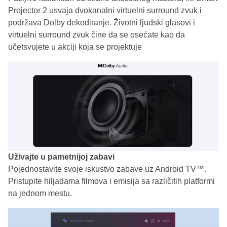
Projector 2 usvaja dvokanalni virtuelni surround zvuk i
podržava Dolby dekodiranje. Životni ljudski glasovi i
virtuelni surround zvuk čine da se osećate kao da
učetsvujete u akciji koja se projektuje
Uživajte u pametnijoj zabavi
Pojednostavite svoje iskustvo zabave uz Android TV™.
Pristupite hiljadama filmova i emisija sa različitih platformi
na jednom mestu.