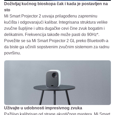
Doživljaj kućnog bioskopa čak i kada je postavljen na
sto
Mi Smart Projector 2 usvaja prilagođenu zapreminu
kućišta i odgovarajući kalibar. Integrisana struktura velike
zvučne šupljine i ultra dugačke cevi čine zvuk bogatim i
delikatnim. Frekvencija takođe može pasti do 90Hz*.
Povežite se sa Mi Smart Projector 2 GL preko Bluetooth-a
da biste ga učinili sopstvenim zvučnim sistemom za radnu
površinu.
Uživajte u udobnosti impresivnog zvuka
Pažljivo kalibrisan od strane akustičnog mastera, Mi Smart