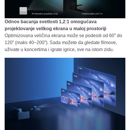
Odnos bacanja svetlosti 1,2:1 omogućava
projektovanje velikog ekrana u maloj prostoriji
Optimizovana veličina ekrana može se podesiti od 60” do
120” (maks 40~200”). Sada možete da gledate filmove,
uživate u koncertima i igrate igrice, sve na istom zidu.