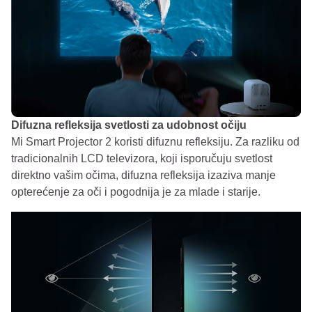
Difuzna refleksija svetlosti za udobnost očiju
Mi Smart Projector 2 koristi difuznu refleksiju. Za razliku od
tradicionalnih LCD televizora, koji isporučuju svetlost
direktno vašim očima, difuzna refleksija izaziva manje
opterećenje za oči i pogodnija je za mlade i starije.