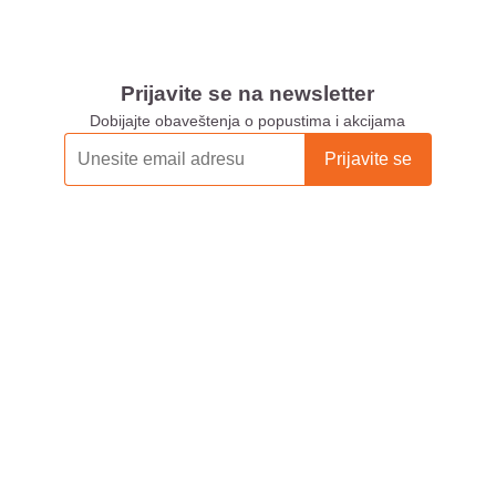
Prijavite se na newsletter
Dobijajte obaveštenja o popustima i akcijama
Xiaomi Store Ušće
Xiaomi Store Ada Mall
Xiaomi Store Novi Sad
Xiaomi Store BEO
Xiaomi Store Galerija
Xiaomi Store Niš