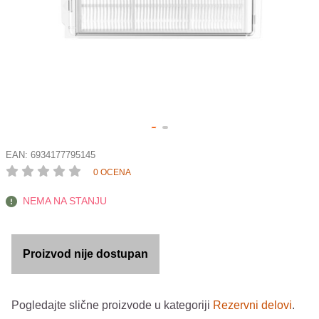
EAN:
6934177795145
0 OCENA
NEMA NA STANJU
Proizvod nije dostupan
Pogledajte slične proizvode u kategoriji
Rezervni delovi
.