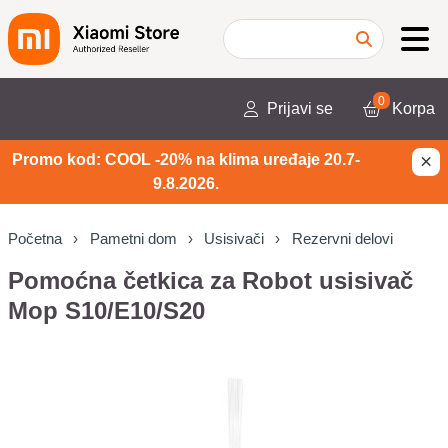
0
Prijavi se
Korpa
×
Promo kod: COOL -20% na klima uređaje 20.7-
9.8.2026.
Početna
Pametni dom
Usisivači
Rezervni delovi
Pomoćna četkica za Robot usisivač
Mop S10/E10/S20