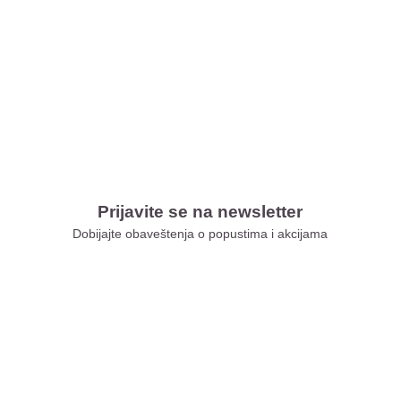
Prijavite se na newsletter
Dobijajte obaveštenja o popustima i akcijama
Xiaomi Store Ušće
Xiaomi Store Ada Mall