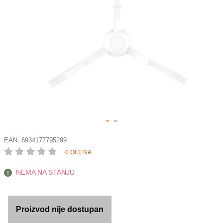
EAN:
6934177795299
0 OCENA
NEMA NA STANJU
Proizvod nije dostupan