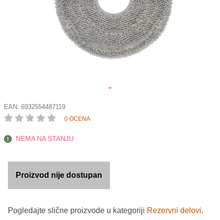
EAN:
6932554487119
0 OCENA
NEMA NA STANJU
Proizvod nije dostupan
Pogledajte slične proizvode u kategoriji
Rezervni delovi
.