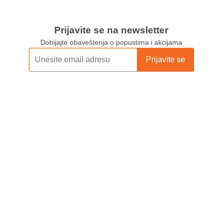
Prijavite se na newsletter
Dobijajte obaveštenja o popustima i akcijama
Xiaomi Store Ušće
Xiaomi Store Ada Mall
Xiaomi Store Novi Sad
Xiaomi Store BEO
Xiaomi Store Galerija
Xiaomi Store Niš
Xiaomi Store Delta City