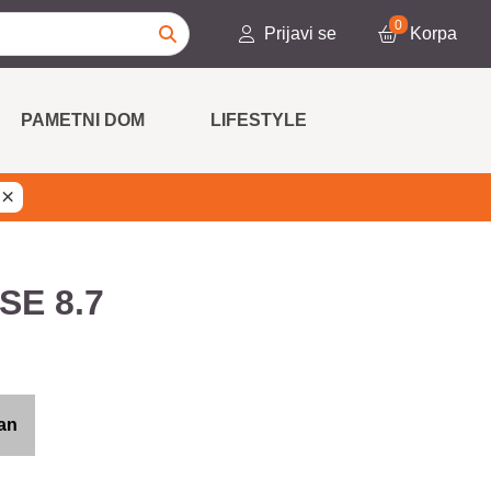
0
Prijavi se
Korpa
PAMETNI DOM
LIFESTYLE
×
SE 8.7
an