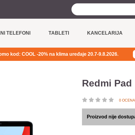
NI TELEFONI
TABLETI
KANCELARIJA
omo kod: COOL -20% na klima uređaje 20.7-9.8.2026.
Redmi Pad 
0 OCENA
Proizvod nije dostup