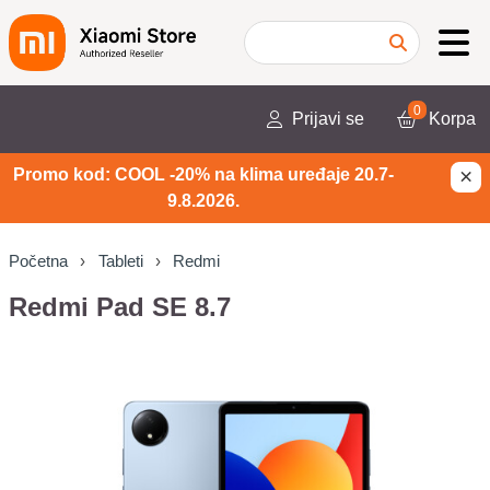
0
Prijavi se
Korpa
×
Promo kod: COOL -20% na klima uređaje 20.7-
9.8.2026.
Početna
Tableti
Redmi
Redmi Pad SE 8.7