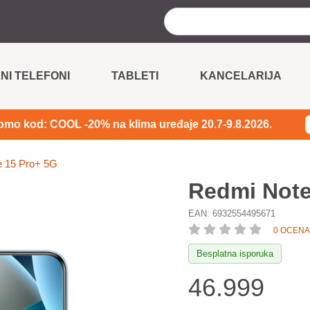
NI TELEFONI
TABLETI
KANCELARIJA
omo kod: COOL -20% na klima uređaje 20.7-9.8.2026.
e 15 Pro+ 5G
Redmi Note
EAN:
6932554495671
0 OCENA
Besplatna isporuka
46.999