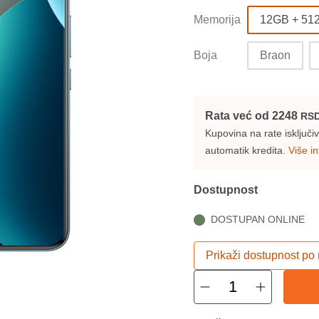
Memorija
12GB + 51
Boja
Braon
Rata već od 2248
RS
Kupovina na rate isključ
automatik kredita.
Više i
Dostupnost
DOSTUPAN ONLINE
Prikaži dostupnost po