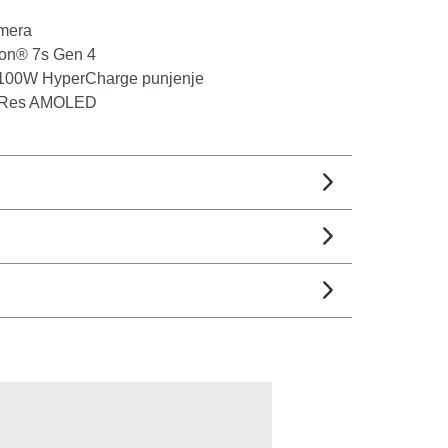
mera
on® 7s Gen 4
 100W HyperCharge punjenje
talRes AMOLED