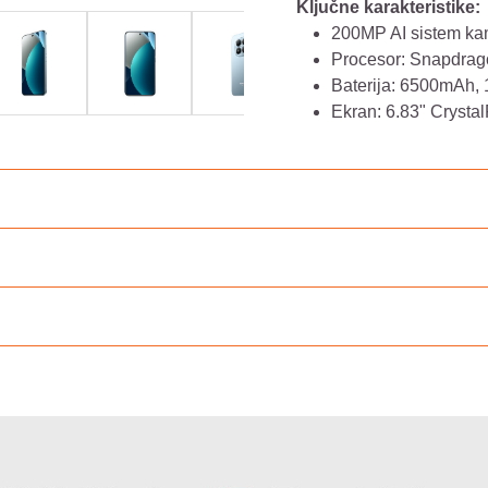
Ključne karakteristike:
200MP AI sistem ka
Procesor: Snapdrag
Baterija: 6500mAh,
Ekran: 6.83" Crys