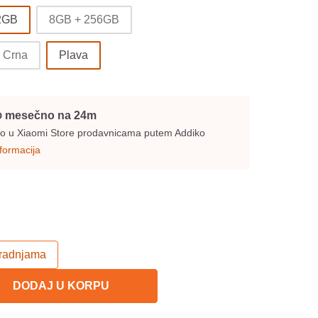
2GB
8GB + 256GB
Crna
Plava
mesečno na 24m
D
ivo u Xiaomi Store prodavnicama putem Addiko
nformacija
 radnjama
DODAJ U KORPU