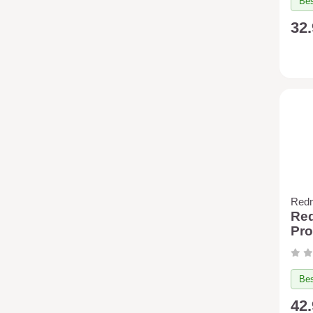
Bes
32
Red
Red
Pro
Bes
42