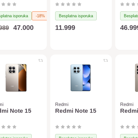
na) + Xiaomi Air
er 6.5L (crna)
platna isporuka
-18%
Besplatna isporuka
Besplat
47.000
11.999
46.99
989
mi
Redmi
Redmi
mi Note 15
Redmi Note 15
Redmi