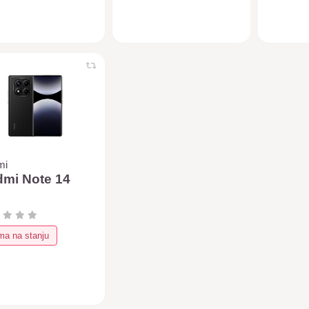
mi
mi Note 14
a na stanju