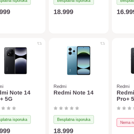
platna isporuka
Besplatna isporuka
Besplat
.999
18.999
16.99
mi
Redmi
Redmi
mi Note 14
Redmi Note 14
Redmi
+ 5G
Pro+ 
12/512
Xiaomi
6.5L (
platna isporuka
Besplatna isporuka
Nema na
.999
18.999