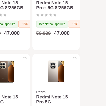
 Note 15
Redmi Note 15
5G 8/256GB
Pro+ 5G 8/256GB
) + Xiaomi
(braon) + Xiaomi
yer 6.5L
Air Fryer 6.5L
(crna)
na isporuka
-18%
Besplatna isporuka
-18%
47.000
47.000
9
56.989
Redmi
 Note 15
Redmi Note 15
5G
Pro 5G