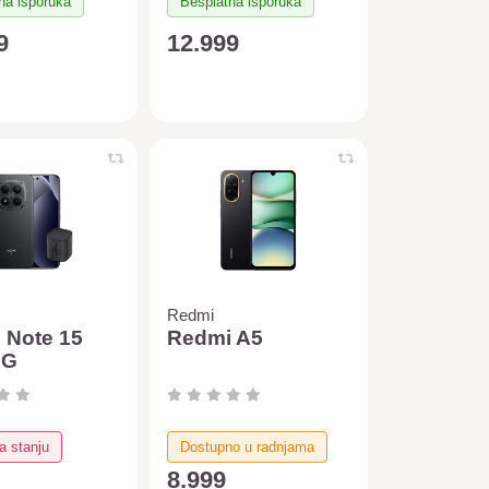
na isporuka
Besplatna isporuka
9
12.999
Redmi
 Note 15
Redmi A5
5G
GB (crna) +
 Air Fryer
crna)
 stanju
Dostupno u radnjama
8.999