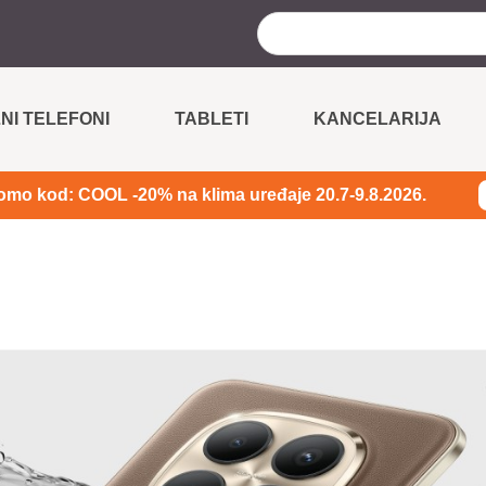
NI TELEFONI
TABLETI
KANCELARIJA
omo kod: COOL -20% na klima uređaje 20.7-9.8.2026.