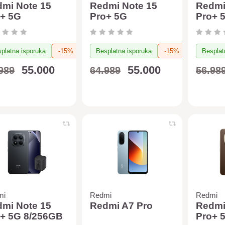
mi Note 15
Redmi Note 15
Redmi
+ 5G
Pro+ 5G
Pro+ 
512GB (plava)
12/512GB (braon)
(plava
iaomi Air Fryer
+ Xiaomi Air Fryer
Air Fr
L (crna)
6.5L (crna)
(crna)
platna isporuka
-15%
Besplatna isporuka
-15%
Besplat
55.000
55.000
989
64.989
56.98
mi
Redmi
Redmi
mi Note 15
Redmi A7 Pro
Redmi
+ 5G 8/256GB
Pro+ 