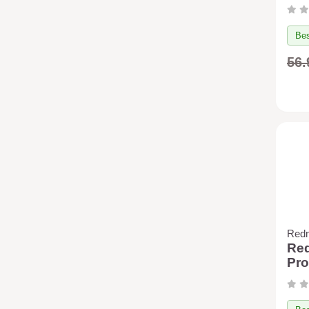
(cr
Fry
Bes
56.
Red
Red
Pro