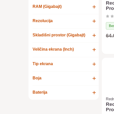
Red
RAM (Gigabajt)
Pro
12/
+ X
Rezolucija
6.5
Bes
64.
Skladišni prostor (Gigabajt)
Veličina ekrana (Inch)
Tip ekrana
Boja
Baterija
Red
Red
Pro