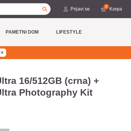
0
Prijavi se
Korpa
PAMETNI DOM
LIFESTYLE
×
ltra 16/512GB (crna) +
ltra Photography Kit