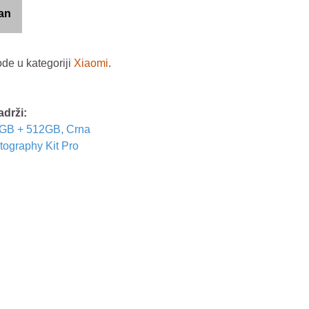
an
ode u kategoriji
Xiaomi
.
adrži:
16GB + 512GB, Crna
tography Kit Pro