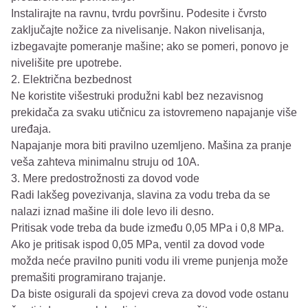
Instalirajte na ravnu, tvrdu površinu. Podesite i čvrsto
zaključajte nožice za nivelisanje. Nakon nivelisanja,
izbegavajte pomeranje mašine; ako se pomeri, ponovo je
nivelišite pre upotrebe.
2. Električna bezbednost
Ne koristite višestruki produžni kabl bez nezavisnog
prekidača za svaku utičnicu za istovremeno napajanje više
uređaja.
Napajanje mora biti pravilno uzemljeno. Mašina za pranje
veša zahteva minimalnu struju od 10A.
3. Mere predostrožnosti za dovod vode
Radi lakšeg povezivanja, slavina za vodu treba da se
nalazi iznad mašine ili dole levo ili desno.
Pritisak vode treba da bude između 0,05 MPa i 0,8 MPa.
Ako je pritisak ispod 0,05 MPa, ventil za dovod vode
možda neće pravilno puniti vodu ili vreme punjenja može
premašiti programirano trajanje.
Da biste osigurali da spojevi creva za dovod vode ostanu