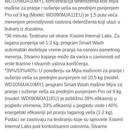
WD105MJA10MY), koncentracija deterdženta kod Mijia
mašine za pranje i sušenje veša sa prednjim punjenjem
Pro od 9 kg (Model: WD090MJA11EU) je 1,5 puta veća
merenjem provodljivosti rastvora deterdženta koji ulazi u
bubanj iz dozatora.
*36 minuta: Testirano od strane Xiaomi Internal Labs. Za
lagana punjenja od 1-2 kg, program Smart Wash
automatski dodeljuje vreme pranja na osnovu pametnog
merenja. Stvarno trajanje može da varira u zavisnosti od
vrste tkanine i stvarnih uslova korišćenja.
*39%/33%/40%: U poređenju sa Mijia mašinom za pranje i
sušenje veša sa prednjim punjenjem od 10,5 kg (model:
WD105MJA10MY), program Smart Wash mašine Mijia za
pranje i sušenje veša sa prednjim punjenjem Pro od 9 kg
(model: WD090MJA11EU) je približno 39% efikasniji u
pogledu vremena, 33% efikasniji u pogledu vode i 40%
energetski efikasniji pri pranju laganog veša (1-2 kg).
Podaci se zasnivaju na testiranju koje su sprovele Xiaomi
Internal Labs pod kontrolisanim uslovima. Stvarne