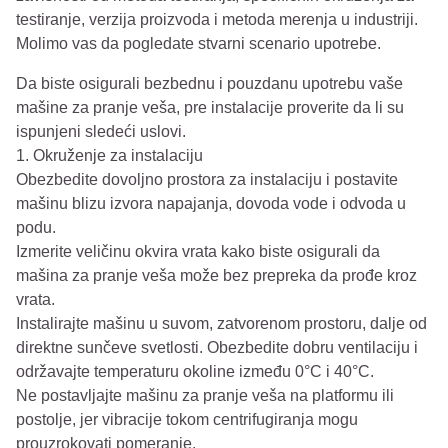
testiranje, verzija proizvoda i metoda merenja u industriji.
Molimo vas da pogledate stvarni scenario upotrebe.
Da biste osigurali bezbednu i pouzdanu upotrebu vaše
mašine za pranje veša, pre instalacije proverite da li su
ispunjeni sledeći uslovi.
1. Okruženje za instalaciju
Obezbedite dovoljno prostora za instalaciju i postavite
mašinu blizu izvora napajanja, dovoda vode i odvoda u
podu.
Izmerite veličinu okvira vrata kako biste osigurali da
mašina za pranje veša može bez prepreka da prođe kroz
vrata.
Instalirajte mašinu u suvom, zatvorenom prostoru, dalje od
direktne sunčeve svetlosti. Obezbedite dobru ventilaciju i
održavajte temperaturu okoline između 0°C i 40°C.
Ne postavljajte mašinu za pranje veša na platformu ili
postolje, jer vibracije tokom centrifugiranja mogu
prouzrokovati pomeranje.