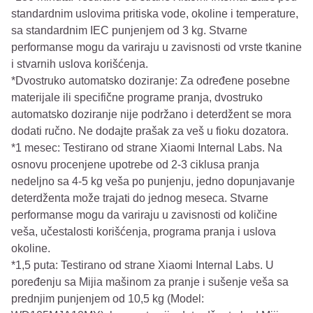
standardnim uslovima pritiska vode, okoline i temperature,
sa standardnim IEC punjenjem od 3 kg. Stvarne
performanse mogu da variraju u zavisnosti od vrste tkanine
i stvarnih uslova korišćenja.
*Dvostruko automatsko doziranje: Za određene posebne
materijale ili specifične programe pranja, dvostruko
automatsko doziranje nije podržano i deterdžent se mora
dodati ručno. Ne dodajte prašak za veš u fioku dozatora.
*1 mesec: Testirano od strane Xiaomi Internal Labs. Na
osnovu procenjene upotrebe od 2-3 ciklusa pranja
nedeljno sa 4-5 kg veša po punjenju, jedno dopunjavanje
deterdženta može trajati do jednog meseca. Stvarne
performanse mogu da variraju u zavisnosti od količine
veša, učestalosti korišćenja, programa pranja i uslova
okoline.
*1,5 puta: Testirano od strane Xiaomi Internal Labs. U
poređenju sa Mijia mašinom za pranje i sušenje veša sa
prednjim punjenjem od 10,5 kg (Model: