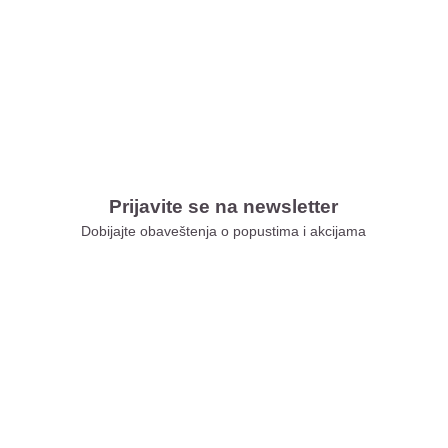
Prijavite se na newsletter
Dobijajte obaveštenja o popustima i akcijama
Xiaomi Store Ušće
Xiaomi Store Ada Mall
Xiaomi Store Novi Sad