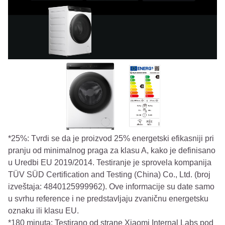
*25%: Tvrdi se da je proizvod 25% energetski efikasniji pri
pranju od minimalnog praga za klasu A, kako je definisano
u Uredbi EU 2019/2014. Testiranje je sprovela kompanija
TÜV SÜD Certification and Testing (China) Co., Ltd. (broj
izveštaja: 4840125999962). Ove informacije su date samo
u svrhu reference i ne predstavljaju zvaničnu energetsku
oznaku ili klasu EU.
*180 minuta: Testirano od strane Xiaomi Internal Labs pod