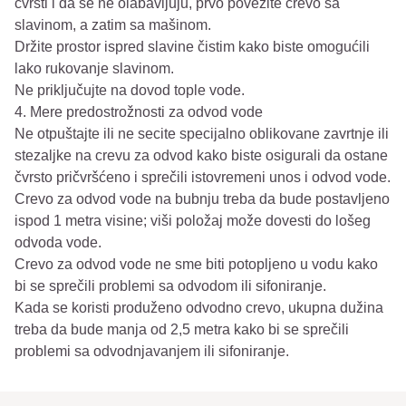
čvrsti i da se ne olabavljuju, prvo povežite crevo sa
slavinom, a zatim sa mašinom.
Držite prostor ispred slavine čistim kako biste omogućili
lako rukovanje slavinom.
Ne priključujte na dovod tople vode.
4. Mere predostrožnosti za odvod vode
Ne otpuštajte ili ne secite specijalno oblikovane zavrtnje ili
stezaljke na crevu za odvod kako biste osigurali da ostane
čvrsto pričvršćeno i sprečili istovremeni unos i odvod vode.
Crevo za odvod vode na bubnju treba da bude postavljeno
ispod 1 metra visine; viši položaj može dovesti do lošeg
odvoda vode.
Crevo za odvod vode ne sme biti potopljeno u vodu kako
bi se sprečili problemi sa odvodom ili sifoniranje.
Kada se koristi produženo odvodno crevo, ukupna dužina
treba da bude manja od 2,5 metra kako bi se sprečili
problemi sa odvodnjavanjem ili sifoniranje.