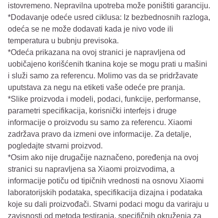
istovremeno. Nepravilna upotreba može poništiti garanciju.
*Dodavanje odeće usred ciklusa: Iz bezbednosnih razloga,
odeća se ne može dodavati kada je nivo vode ili
temperatura u bubnju previsoka.
*Odeća prikazana na ovoj stranici je napravljena od
uobičajeno korišćenih tkanina koje se mogu prati u mašini
i služi samo za referencu. Molimo vas da se pridržavate
uputstava za negu na etiketi vaše odeće pre pranja.
*Slike proizvoda i modeli, podaci, funkcije, performanse,
parametri specifikacija, korisnički interfejs i druge
informacije o proizvodu su samo za referencu. Xiaomi
zadržava pravo da izmeni ove informacije. Za detalje,
pogledajte stvarni proizvod.
*Osim ako nije drugačije naznačeno, poređenja na ovoj
stranici su napravljena sa Xiaomi proizvodima, a
informacije potiču od tipičnih vrednosti na osnovu Xiaomi
laboratorijskih podataka, specifikacija dizajna i podataka
koje su dali proizvođači. Stvarni podaci mogu da variraju u
zavisnosti od metoda testiranja, specifičnih okruženja za