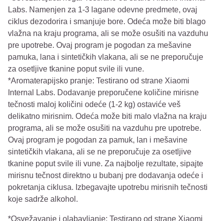
Labs. Namenjen za 1-3 lagane odevne predmete, ovaj
ciklus dezodorira i smanjuje bore. Odeća može biti blago
vlažna na kraju programa, ali se može osušiti na vazduhu
pre upotrebe. Ovaj program je pogodan za mešavine
pamuka, lana i sintetičkih vlakana, ali se ne preporučuje
za osetljive tkanine poput svile ili vune.
*Aromaterapijsko pranje: Testirano od strane Xiaomi
Internal Labs. Dodavanje preporučene količine mirisne
tečnosti maloj količini odeće (1-2 kg) ostaviće veš
delikatno mirisnim. Odeća može biti malo vlažna na kraju
programa, ali se može osušiti na vazduhu pre upotrebe.
Ovaj program je pogodan za pamuk, lan i mešavine
sintetičkih vlakana, ali se ne preporučuje za osetljive
tkanine poput svile ili vune. Za najbolje rezultate, sipajte
mirisnu tečnost direktno u bubanj pre dodavanja odeće i
pokretanja ciklusa. Izbegavajte upotrebu mirisnih tečnosti
koje sadrže alkohol.
*Osvežavanje i olabavljanje: Testirano od strane Xiaomi