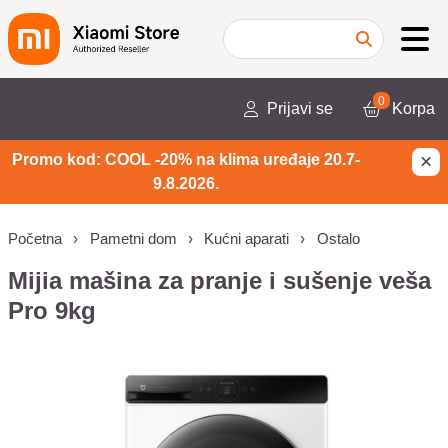
0
Prijavi se
Korpa
×
Promo kod: COOL -20% na klima uređaje 20.7-
9.8.2026.
Početna
Pametni dom
Kućni aparati
Ostalo
Mijia mašina za pranje i sušenje veša
Pro 9kg