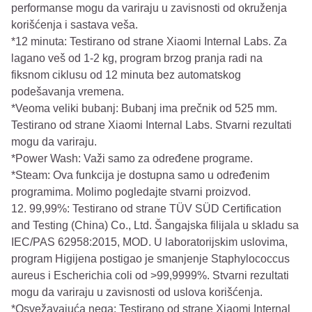
performanse mogu da variraju u zavisnosti od okruženja
korišćenja i sastava veša.
*12 minuta: Testirano od strane Xiaomi Internal Labs. Za
lagano veš od 1-2 kg, program brzog pranja radi na
fiksnom ciklusu od 12 minuta bez automatskog
podešavanja vremena.
*Veoma veliki bubanj: Bubanj ima prečnik od 525 mm.
Testirano od strane Xiaomi Internal Labs. Stvarni rezultati
mogu da variraju.
*Power Wash: Važi samo za određene programe.
*Steam: Ova funkcija je dostupna samo u određenim
programima. Molimo pogledajte stvarni proizvod.
12. 99,99%: Testirano od strane TÜV SÜD Certification
and Testing (China) Co., Ltd. Šangajska filijala u skladu sa
IEC/PAS 62958:2015, MOD. U laboratorijskim uslovima,
program Higijena postigao je smanjenje Staphylococcus
aureus i Escherichia coli od >99,9999%. Stvarni rezultati
mogu da variraju u zavisnosti od uslova korišćenja.
*Osvežavajuća nega: Testirano od strane Xiaomi Internal