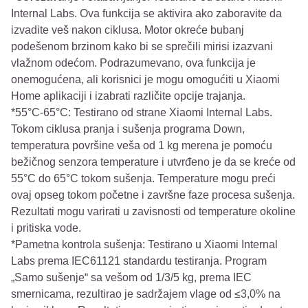
Internal Labs. Ova funkcija se aktivira ako zaboravite da
izvadite veš nakon ciklusa. Motor okreće bubanj
podešenom brzinom kako bi se sprečili mirisi izazvani
vlažnom odećom. Podrazumevano, ova funkcija je
onemogućena, ali korisnici je mogu omogućiti u Xiaomi
Home aplikaciji i izabrati različite opcije trajanja.
*55°C-65°C: Testirano od strane Xiaomi Internal Labs.
Tokom ciklusa pranja i sušenja programa Down,
temperatura površine veša od 1 kg merena je pomoću
bežičnog senzora temperature i utvrđeno je da se kreće od
55°C do 65°C tokom sušenja. Temperature mogu preći
ovaj opseg tokom početne i završne faze procesa sušenja.
Rezultati mogu varirati u zavisnosti od temperature okoline
i pritiska vode.
*Pametna kontrola sušenja: Testirano u Xiaomi Internal
Labs prema IEC61121 standardu testiranja. Program
„Samo sušenje“ sa vešom od 1/3/5 kg, prema IEC
smernicama, rezultirao je sadržajem vlage od ≤3,0% na