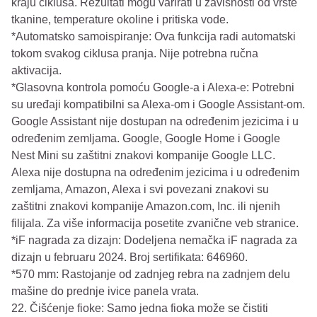
kraju ciklusa. Rezultati mogu varirati u zavisnosti od vrste
tkanine, temperature okoline i pritiska vode.
*Automatsko samoispiranje: Ova funkcija radi automatski
tokom svakog ciklusa pranja. Nije potrebna ručna
aktivacija.
*Glasovna kontrola pomoću Google-a i Alexa-e: Potrebni
su uređaji kompatibilni sa Alexa-om i Google Assistant-om.
Google Assistant nije dostupan na određenim jezicima i u
određenim zemljama. Google, Google Home i Google
Nest Mini su zaštitni znakovi kompanije Google LLC.
Alexa nije dostupna na određenim jezicima i u određenim
zemljama, Amazon, Alexa i svi povezani znakovi su
zaštitni znakovi kompanije Amazon.com, Inc. ili njenih
filijala. Za više informacija posetite zvanične veb stranice.
*iF nagrada za dizajn: Dodeljena nemačka iF nagrada za
dizajn u februaru 2024. Broj sertifikata: 646960.
*570 mm: Rastojanje od zadnjeg rebra na zadnjem delu
mašine do prednje ivice panela vrata.
22. Čišćenje fioke: Samo jedna fioka može se čistiti