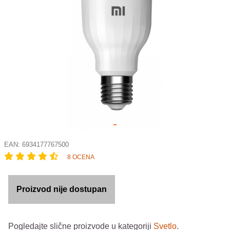
EAN:
6934177767500
8 OCENA
Proizvod nije dostupan
Pogledajte slične proizvode u kategoriji
Svetlo
.