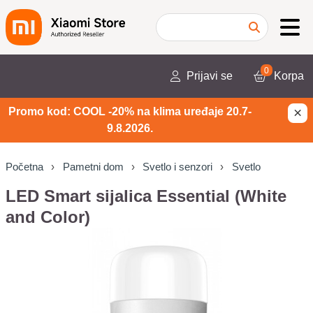
0
Prijavi se
Korpa
×
Promo kod: COOL -20% na klima uređaje 20.7-
9.8.2026.
Početna
Pametni dom
Svetlo i senzori
Svetlo
LED Smart sijalica Essential (White
and Color)