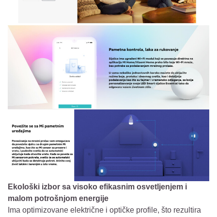
Ekološki izbor sa visoko efikasnim osvetljenjem i
malom potrošnjom energije
Ima optimizovane električne i optičke profile, što rezultira