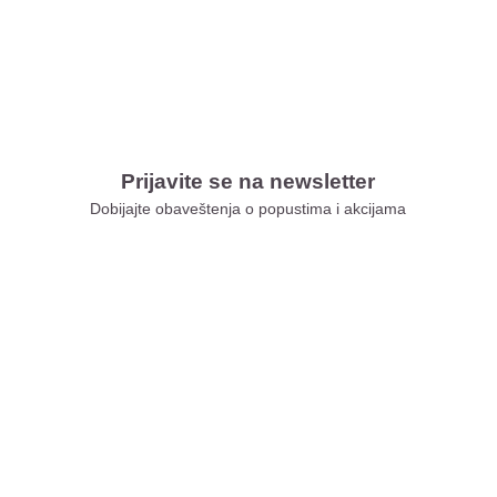
Prijavite se na newsletter
Dobijajte obaveštenja o popustima i akcijama
Xiaomi Store Ušće
Xiaomi Store Ada Mall
Xiaomi Store Novi Sad
Xiaomi Store BEO