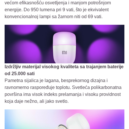
većom efikasnošću osvetljenja i manjom potrošnjom
energije. Do 950 lumena pri 9 vati, što je ekvivalent
konvencionalnoj lampi sa žarnom niti od 69 vati.
Izdržljiv materijal visokog kvaliteta sa trajanjem baterije
od 25.000 sati
Pametna sijalica je lagana, besprekornog dizajna i
ravnomerno raspoređuje toplotu. Svetleća polikarbonatna
površina ima visok indeks prelamanja i visoku providnost
koja daje nežno, ali jako svetlo.