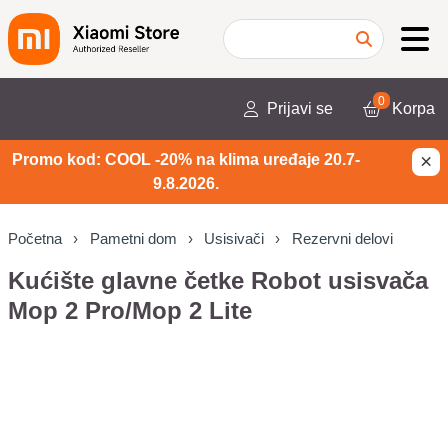
0
Prijavi se
Korpa
×
Promo kod: COOL -20% na klima uređaje 20.7-
9.8.2026.
Početna
Pametni dom
Usisivači
Rezervni delovi
Kućište glavne četke Robot usisvača
Mop 2 Pro/Mop 2 Lite