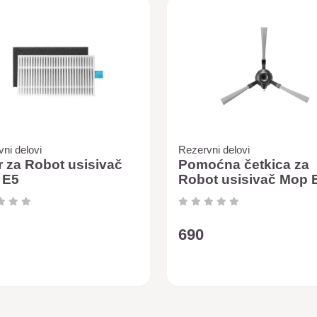
ni delovi
Rezervni delovi
er za Robot usisivač
Pomoćna četkica za
 E5
Robot usisivač Mop 
690