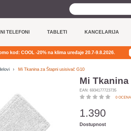
NI TELEFONI
TABLETI
KANCELARIJA
omo kod: COOL -20% na klima uređaje 20.7-9.8.2026.
elovi
Mi Tkanina za Štapni usisivač G10
Mi Tkanina 
EAN:
6934177723735
0 OCENA
1.390
Dostupnost