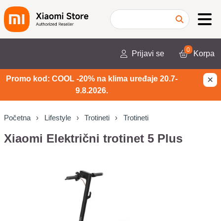
0
Prijavi se
Korpa
×
Promo kod: COOL -20% na klima uređaje 20.7-
9.8.2026.
Početna
Lifestyle
Trotineti
Trotineti
Xiaomi Električni trotinet 5 Plus