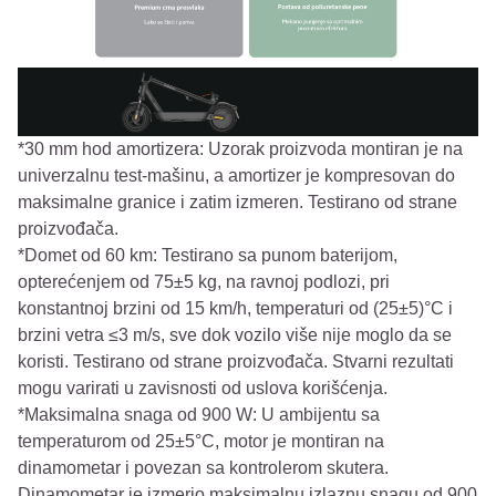
*30 mm hod amortizera: Uzorak proizvoda montiran je na
univerzalnu test-mašinu, a amortizer je kompresovan do
maksimalne granice i zatim izmeren. Testirano od strane
proizvođača.
*Domet od 60 km: Testirano sa punom baterijom,
opterećenjem od 75±5 kg, na ravnoj podlozi, pri
konstantnoj brzini od 15 km/h, temperaturi od (25±5)°C i
brzini vetra ≤3 m/s, sve dok vozilo više nije moglo da se
koristi. Testirano od strane proizvođača. Stvarni rezultati
mogu varirati u zavisnosti od uslova korišćenja.
*Maksimalna snaga od 900 W: U ambijentu sa
temperaturom od 25±5°C, motor je montiran na
dinamometar i povezan sa kontrolerom skutera.
Dinamometar je izmerio maksimalnu izlaznu snagu od 900