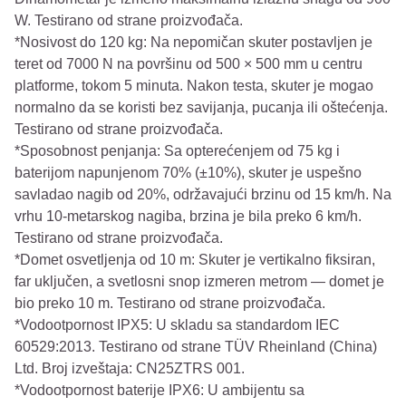
W. Testirano od strane proizvođača.
*Nosivost do 120 kg: Na nepomičan skuter postavljen je
teret od 7000 N na površinu od 500 × 500 mm u centru
platforme, tokom 5 minuta. Nakon testa, skuter je mogao
normalno da se koristi bez savijanja, pucanja ili oštećenja.
Testirano od strane proizvođača.
*Sposobnost penjanja: Sa opterećenjem od 75 kg i
baterijom napunjenom 70% (±10%), skuter je uspešno
savladao nagib od 20%, održavajući brzinu od 15 km/h. Na
vrhu 10-metarskog nagiba, brzina je bila preko 6 km/h.
Testirano od strane proizvođača.
*Domet osvetljenja od 10 m: Skuter je vertikalno fiksiran,
far uključen, a svetlosni snop izmeren metrom — domet je
bio preko 10 m. Testirano od strane proizvođača.
*Vodootpornost IPX5: U skladu sa standardom IEC
60529:2013. Testirano od strane TÜV Rheinland (China)
Ltd. Broj izveštaja: CN25ZTRS 001.
*Vodootpornost baterije IPX6: U ambijentu sa