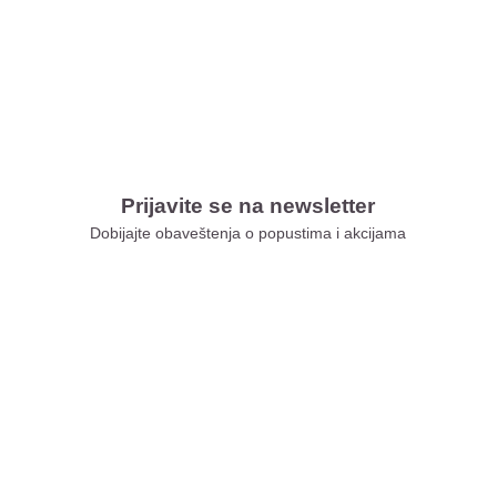
Prijavite se na newsletter
Dobijajte obaveštenja o popustima i akcijama
Xiaomi Store Ušće
Xiaomi Store Ada Mall
Xiaomi Store Novi Sad