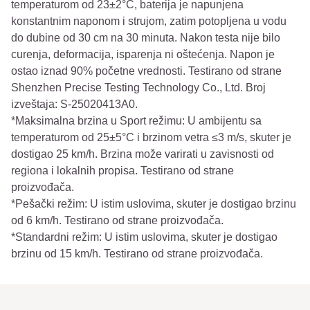
temperaturom od 23±2°C, baterija je napunjena
konstantnim naponom i strujom, zatim potopljena u vodu
do dubine od 30 cm na 30 minuta. Nakon testa nije bilo
curenja, deformacija, isparenja ni oštećenja. Napon je
ostao iznad 90% početne vrednosti. Testirano od strane
Shenzhen Precise Testing Technology Co., Ltd. Broj
izveštaja: S-25020413A0.
*Maksimalna brzina u Sport režimu: U ambijentu sa
temperaturom od 25±5°C i brzinom vetra ≤3 m/s, skuter je
dostigao 25 km/h. Brzina može varirati u zavisnosti od
regiona i lokalnih propisa. Testirano od strane
proizvođača.
*Pešački režim: U istim uslovima, skuter je dostigao brzinu
od 6 km/h. Testirano od strane proizvođača.
*Standardni režim: U istim uslovima, skuter je dostigao
brzinu od 15 km/h. Testirano od strane proizvođača.