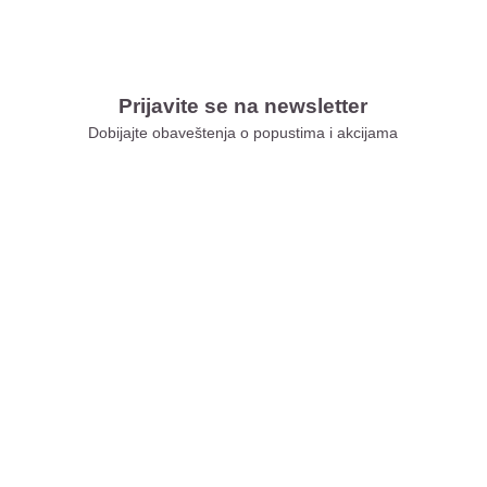
Prijavite se na newsletter
Dobijajte obaveštenja o popustima i akcijama
Xiaomi Store Ušće
Xiaomi Store Ada Mall
Xiaomi Store Novi Sad
Xiaomi Store BEO
Xiaomi Store Galerija
Xiaomi Store Niš