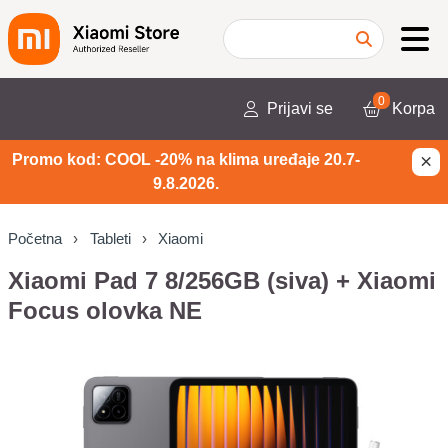
0
Prijavi se
Korpa
×
Promo kod: COOL -20% na klima uređaje 20.7-
9.8.2026.
Početna
Tableti
Xiaomi
Xiaomi Pad 7 8/256GB (siva) + Xiaomi
Focus olovka NE