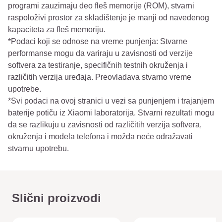
programi zauzimaju deo fleš memorije (ROM), stvarni
raspoloživi prostor za skladištenje je manji od navedenog
kapaciteta za fleš memoriju.
*Podaci koji se odnose na vreme punjenja: Stvarne
performanse mogu da variraju u zavisnosti od verzije
softvera za testiranje, specifičnih testnih okruženja i
različitih verzija uređaja. Preovladava stvarno vreme
upotrebe.
*Svi podaci na ovoj stranici u vezi sa punjenjem i trajanjem
baterije potiču iz Xiaomi laboratorija. Stvarni rezultati mogu
da se razlikuju u zavisnosti od različitih verzija softvera,
okruženja i modela telefona i možda neće odražavati
stvarnu upotrebu.
Slični proizvodi