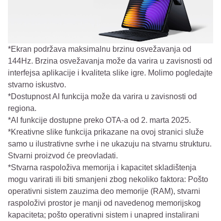
*Ekran podržava maksimalnu brzinu osvežavanja od
144Hz. Brzina osvežavanja može da varira u zavisnosti od
interfejsa aplikacije i kvaliteta slike igre. Molimo pogledajte
stvarno iskustvo.
*Dostupnost AI funkcija može da varira u zavisnosti od
regiona.
*AI funkcije dostupne preko OTA-a od 2. marta 2025.
*Kreativne slike funkcija prikazane na ovoj stranici služe
samo u ilustrativne svrhe i ne ukazuju na stvarnu strukturu.
Stvarni proizvod će preovladati.
*Stvarna raspoloživa memorija i kapacitet skladištenja
mogu varirati ili biti smanjeni zbog nekoliko faktora: Pošto
operativni sistem zauzima deo memorije (RAM), stvarni
raspoloživi prostor je manji od navedenog memorijskog
kapaciteta; pošto operativni sistem i unapred instalirani