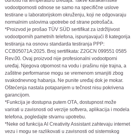
odnosu na temperaturu uređaja. Takve karakteristike
vodootpornosti odnose se samo na specifične uslove
testirane u laboratorijskom okruženju, koji ne odgovaraju
normalnim uslovima upotrebe od strane potrošača.
*Proizvod je prošao TÜV SÜD sertifikat za izdržljivost
vodootpornih pametnih telefona, ispunjavajući 8 kategorija
testiranja na osnovu standarda testiranja PPP:
CCB05071A:2025. Broj sertifikata: Z2GCN 099551 0585
Rev.00. Ovaj proizvod nije profesionalni vodootporni
uređaj. Njegova otpornost na vodu i prašinu nije trajna, a
zaštitne performanse mogu se vremenom smanjiti zbog
svakodnevnog habanja. Ne punite uređaj dok je mokar.
Oštećenja nastala potapanjem u tečnost nisu pokrivena
garancijom.
*Funkcija je dostupna putem OTA, dostupnost može
varirati u zavisnosti od verzije softvera, aplikacija i modela
telefona, pogledajte stvarnu upotrebu.
*Neke od funkcija AI Creativity Assistant zahtevaju internet
vezu i mogu se razlikovati u zavisnosti od sistemskog