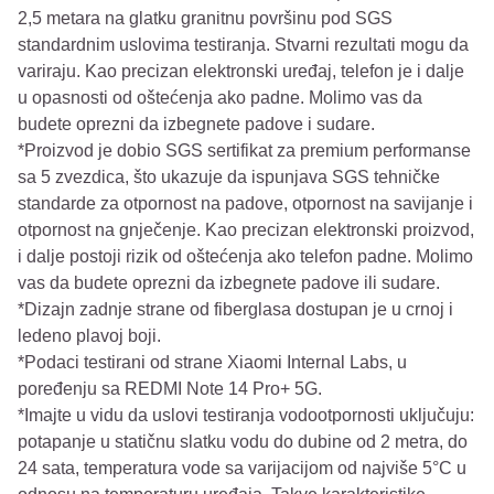
2,5 metara na glatku granitnu površinu pod SGS
standardnim uslovima testiranja. Stvarni rezultati mogu da
variraju. Kao precizan elektronski uređaj, telefon je i dalje
u opasnosti od oštećenja ako padne. Molimo vas da
budete oprezni da izbegnete padove i sudare.
*Proizvod je dobio SGS sertifikat za premium performanse
sa 5 zvezdica, što ukazuje da ispunjava SGS tehničke
standarde za otpornost na padove, otpornost na savijanje i
otpornost na gnječenje. Kao precizan elektronski proizvod,
i dalje postoji rizik od oštećenja ako telefon padne. Molimo
vas da budete oprezni da izbegnete padove ili sudare.
*Dizajn zadnje strane od fiberglasa dostupan je u crnoj i
ledeno plavoj boji.
*Podaci testirani od strane Xiaomi Internal Labs, u
poređenju sa REDMI Note 14 Pro+ 5G.
*Imajte u vidu da uslovi testiranja vodootpornosti uključuju:
potapanje u statičnu slatku vodu do dubine od 2 metra, do
24 sata, temperatura vode sa varijacijom od najviše 5°C u