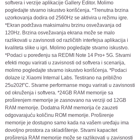
softvera i verzije aplikacije Gallery Editor. Molimo
pogledajte stvarno iskustvo korišćenja. *Trenutna brzina
uzorkovanja dodira od 2560Hz se aktivira u režimu igre.
*Ekran podržava maksimalnu brzinu osvežavanja od
120Hz. Brzina osvežavanja ekrana može se malo
razlikovati u zavisnosti od različitih interfejsa aplikacija i
kvaliteta slike u igri. Molimo pogledajte stvarno iskustvo.
*Podaci u poređenju sa REDMI Note 14 Pro+ 5G. Stvarni
efekti mogu varirati u zavisnosti od softvera i scenarija,
molimo pogledajte stvarno iskustvo korišćenja. *Podaci
dolaze iz Xiaomi Internal Labs. Testirano na približno
25u202f°C. Stvarne performanse mogu varirati u zavisnosti
od okruženja i softvera. *24GB RAM memorije sa
proširenjem memorije je zasnovano na verziji od 12GB
RAM memorije. Dodatna RAM memorija će zauzeti
odgovarajuću količinu ROM memorije. Proširenje
memorije je dostupno samo kada na vašem uređaju ima
dovoljno prostora za skladištenje. Stvarni kapacitet
proširenja RAM memorije može se razlikovati u zavisnosti