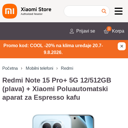
0
Prijavi se
Korpa
×
Promo kod: COOL -20% na klima uređaje 20.7-
9.8.2026.
Početna
Mobilni telefoni
Redmi
Redmi Note 15 Pro+ 5G 12/512GB
(plava) + Xiaomi Poluautomatski
aparat za Espresso kafu