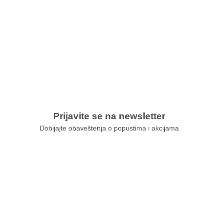
Prijavite se na newsletter
Dobijajte obaveštenja o popustima i akcijama
Xiaomi Store Ušće
Xiaomi Store Ada Mall