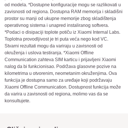
od modela. *Dostupne konfiguracije mogu se razlikovati u
zavisnosti od regiona. Dostupna RAM memorija i skladišni
prostor su manji od ukupne memorije zbog skladištenja
operativnog sistema i unapred instaliranog softvera.
*Podaci o disipaciji toplote potiču iz Xiaomi Internal Labs.
Toplotna provodljivost je tri puta veća nego kod VC.
Stvarni rezultati mogu da variraju u zavisnosti od
okruženja i uslova testiranja. *Xiaomi Offline
Communication zahteva SIM karticu i prijavljeni Xiaomi
nalog da bi funkcionisao. Podržava glasovne pozive na
kilometrima u otvorenim, neometanim okruženjima. Ova
funkcija je dostupna samo za uređaje koji podržavaju
Xiaomi Offline Communication. Dostupnost funkcija može
da varira u zavisnosti od regiona, molimo vas da se
konsultujete.