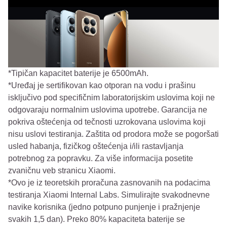
*Tipičan kapacitet baterije je 6500mAh.
*Uređaj je sertifikovan kao otporan na vodu i prašinu
isključivo pod specifičnim laboratorijskim uslovima koji ne
odgovaraju normalnim uslovima upotrebe. Garancija ne
pokriva oštećenja od tečnosti uzrokovana uslovima koji
nisu uslovi testiranja. Zaštita od prodora može se pogoršati
usled habanja, fizičkog oštećenja i/ili rastavljanja
potrebnog za popravku. Za više informacija posetite
zvaničnu veb stranicu Xiaomi.
*Ovo je iz teoretskih proračuna zasnovanih na podacima
testiranja Xiaomi Internal Labs. Simulirajte svakodnevne
navike korisnika (jedno potpuno punjenje i pražnjenje
svakih 1,5 dan). Preko 80% kapaciteta baterije se