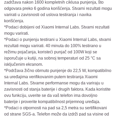
zadržava nakon 1600 kompletnih ciklusa punjenja, što
odgovara preko 6 godina korišćenja. Stvarni rezultati mogu
varirati u zavisnosti od uslova testiranja i navika
korišćenja.
*Podaci dobijeni od Xiaomi Internal Labs. Stvarni rezultati
mogu varirati.
*Podaci o punjenju testirani u Xiaomi Internal Labs, stvarni
rezultati mogu varirati. 40 minuta do 100% testirano u
režimu pojačanja, koristeći punjač od 100W koji se
isporučuje u kutiji, na sobnoj temperaturi od 25 °C sa
isključenim ekranom.
*Podržava žično obrnuto punjenje do 22,5 W, kompatibilno
sa uređajima verifikovanim putem testiranja Xiaomi
Internal Labs. Stvarne performanse mogu da variraju u
zavisnosti od stanja baterije i drugih faktora. Kada koristite
ovu funkciju, uverite se da vaš telefon ima dovoljno
baterije i proverite kompatibilnost prijemnog uređaja.
*Podaci o otpornosti na pad sa 2,5 metra su sertifikovani
od strane SGS-a. Telefon može da izdrži pad sa visine od